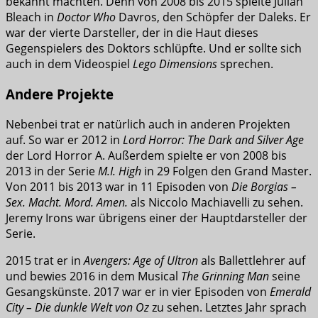
bekannt machten. Denn von 2008 bis 2015 spielte Julian
Bleach in
Doctor Who
Davros, den Schöpfer der Daleks. Er
war der vierte Darsteller, der in die Haut dieses
Gegenspielers des Doktors schlüpfte. Und er sollte sich
auch in dem Videospiel
Lego Dimensions
sprechen.
Andere Projekte
Nebenbei trat er natürlich auch in anderen Projekten
auf. So war er 2012 in
Lord Horror: The Dark and Silver Age
der Lord Horror A. Außerdem spielte er von 2008 bis
2013 in der Serie
M.I. High
in 29 Folgen den Grand Master.
Von 2011 bis 2013 war in 11 Episoden von
Die Borgias –
Sex. Macht. Mord. Amen.
als Niccolo Machiavelli zu sehen.
Jeremy Irons war übrigens einer der Hauptdarsteller der
Serie.
2015 trat er in
Avengers: Age of Ultron
als Ballettlehrer auf
und bewies 2016 in dem Musical
The Grinning Man
seine
Gesangskünste. 2017 war er in vier Episoden von
Emerald
City – Die dunkle Welt von Oz
zu sehen. Letztes Jahr sprach