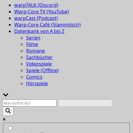
warpTALK (Discord)
Warp-Core TV (YouTube)
warpCast (Podcast)
Warp-Core Café (Stammtisch)
Datenbank von A bis Z
Serien
Filme
Romane
Sachbücher
Videospiele
Spiele (Offline)
Comics
Hörspiele