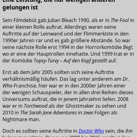
gelungen ist
Sein Filmdebüt gab Julian Bleach 1990, als er in
The Fool
in
einer kleinen Rolle auftrat. Allerdings waren seine
Auftritte auf der Leinwand und der Flimmerkiste in den
1990er Jahren rar und es gab größere Abstände. So war
seine nächste Rolle erst 1994 in der Horrorkomödie
Beg!
,
wo er eine der Hauptrollen innehatte. Und 1999 trat er in
der Komödie
Topsy-Turvy – Auf den Kopf gestellt
auf.
Erst ab dem Jahr 2005 sollten sich seine Auftritte
verhältnismäßig häufen. Das lag unter anderem am
Dr.
Who
-Franchise, hier war er in den 2000er Jahren einer
der wenigen Schauspieler, der in allen drei Reihen dieses
Universums auftrat, die in jenem Jahrzehnt liefen. 2008
war er in
Torchwood
als der Ghostmaker zu sehen und
2010 in
The Sarah Jane Adventures
in zwei Folgen als
Nightmare man.
Doch es sollten seine Auftritte in
Doctor Who
sein, die ihn