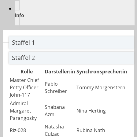
Info
Staffel 1
Staffel 2
Rolle
Darsteller:in
Synchronsprecher:in
Master Chief
Pablo
Petty Officer
Tommy Morgenstern
Schreiber
John-117
Admiral
Shabana
Margaret
Nina Herting
Azmi
Parangosky
Natasha
Riz-028
Rubina Nath
Culzac