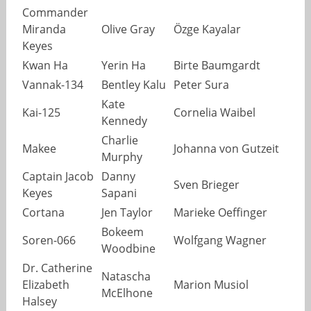
Commander
Miranda
Olive Gray
Özge Kayalar
Keyes
Kwan Ha
Yerin Ha
Birte Baumgardt
Vannak-134
Bentley Kalu
Peter Sura
Kate
Kai-125
Cornelia Waibel
Kennedy
Charlie
Makee
Johanna von Gutzeit
Murphy
Captain Jacob
Danny
Sven Brieger
Keyes
Sapani
Cortana
Jen Taylor
Marieke Oeffinger
Bokeem
Soren-066
Wolfgang Wagner
Woodbine
Dr. Catherine
Natascha
Elizabeth
Marion Musiol
McElhone
Halsey