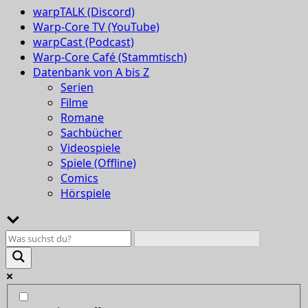
warpTALK (Discord)
Warp-Core TV (YouTube)
warpCast (Podcast)
Warp-Core Café (Stammtisch)
Datenbank von A bis Z
Serien
Filme
Romane
Sachbücher
Videospiele
Spiele (Offline)
Comics
Hörspiele