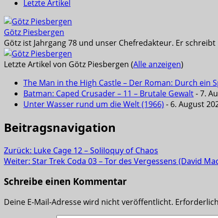
Letzte Artikel
Götz Piesbergen
Götz ist Jahrgang 78 und unser Chefredakteur. Er schreib
Letzte Artikel von Götz Piesbergen
(
Alle anzeigen
)
The Man in the High Castle – Der Roman: Durch ein Sp
Batman: Caped Crusader – 11 – Brutale Gewalt
- 7. A
Unter Wasser rund um die Welt (1966)
- 6. August 20
Beitragsnavigation
Zurück:
Luke Cage 12 – Soliloquy of Chaos
Weiter:
Star Trek Coda 03 – Tor des Vergessens (David Ma
Schreibe einen Kommentar
Deine E-Mail-Adresse wird nicht veröffentlicht.
Erforderlic