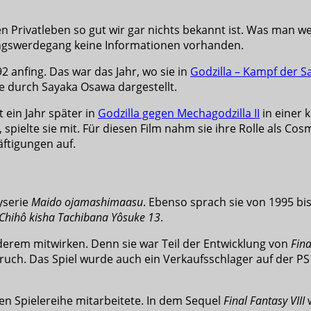
 Privatleben so gut wir gar nichts bekannt ist. Was man weiß
ungswerdegang keine Informationen vorhanden.
2 anfing. Das war das Jahr, wo sie in
Godzilla – Kampf der 
e durch Sayaka Osawa dargestellt.
 ein Jahr später in
Godzilla gegen Mechagodzilla II
in einer 
, spielte sie mit. Für diesen Film nahm sie ihre Rolle als C
ftigungen auf.
yserie
Maido ojamashimaasu
. Ebenso sprach sie von 1995 bi
Chihô kisha Tachibana Yôsuke 13
.
erem mitwirken. Denn sie war Teil der Entwicklung von
Fina
. Das Spiel wurde auch ein Verkaufsschlager auf der PS1. Si
mten Spielereihe mitarbeitete. In dem Sequel
Final Fantasy VIII
w