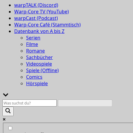
warpTALK (Discord)
Warp-Core TV (YouTube)
warpCast (Podcast)
Warp-Core Café (Stammtisch)
Datenbank von A bis Z
Serien
Filme
Romane
Sachbücher
Videospiele
Spiele (Offline)
Comics
Hörspiele