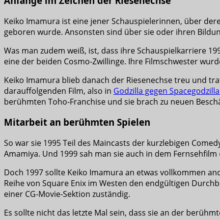
Anfänge im Zeichen der Riesenechse
Keiko Imamura ist eine jener Schauspielerinnen, über deren
geboren wurde. Ansonsten sind über sie oder ihren Bild
Was man zudem weiß, ist, dass ihre Schauspielkarriere 199
eine der beiden Cosmo-Zwillinge. Ihre Filmschwester wurd
Keiko Imamura blieb danach der Riesenechse treu und trat
darauffolgenden Film, also in
Godzilla gegen Spacegodzilla
berühmten Toho-Franchise und sie brach zu neuen Beschä
Mitarbeit an berühmten Spielen
So war sie 1995 Teil des Maincasts der kurzlebigen Comed
Amamiya. Und 1999 sah man sie auch in dem Fernsehfilm
Doch 1997 sollte Keiko Imamura an etwas vollkommen and
Reihe von Square Enix im Westen den endgültigen Durchbruch
einer CG-Movie-Sektion zuständig.
Es sollte nicht das letzte Mal sein, dass sie an der berüh