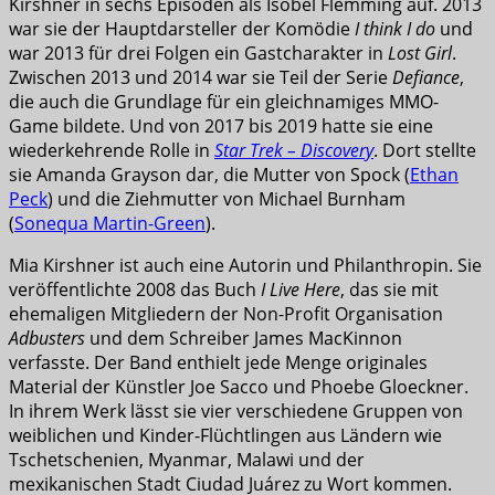
Kirshner in sechs Episoden als Isobel Flemming auf. 2013
war sie der Hauptdarsteller der Komödie
I think I do
und
war 2013 für drei Folgen ein Gastcharakter in
Lost Girl
.
Zwischen 2013 und 2014 war sie Teil der Serie
Defiance
,
die auch die Grundlage für ein gleichnamiges MMO-
Game bildete. Und von 2017 bis 2019 hatte sie eine
wiederkehrende Rolle in
Star Trek – Discovery
. Dort stellte
sie Amanda Grayson dar, die Mutter von Spock (
Ethan
Peck
) und die Ziehmutter von Michael Burnham
(
Sonequa Martin-Green
).
Mia Kirshner ist auch eine Autorin und Philanthropin. Sie
veröffentlichte 2008 das Buch
I Live Here
, das sie mit
ehemaligen Mitgliedern der Non-Profit Organisation
Adbusters
und dem Schreiber James MacKinnon
verfasste. Der Band enthielt jede Menge originales
Material der Künstler Joe Sacco und Phoebe Gloeckner.
In ihrem Werk lässt sie vier verschiedene Gruppen von
weiblichen und Kinder-Flüchtlingen aus Ländern wie
Tschetschenien, Myanmar, Malawi und der
mexikanischen Stadt Ciudad Juárez zu Wort kommen.