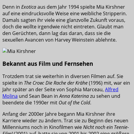
Denn in
Exotica
aus dem Jahr 1994 spielte Mia Kirshner
auf eine eindrucksvolle Weise eine weibliche Stripperin.
Damals sagten ihr viele eine glanzvolle Zukunft voraus,
doch die wollte irgendwie nicht eintreten. Glaubt man
den Gerüchten, dann lag das daran, dass sie die
sexuellen Avancen von Harvey Weinstein ablehnte.
Bekannt aus Film und Fernsehen
Trotzdem trat sie weiterhin in diversen Filmen auf. Sie
spielte in
The Crow: Die Rache der Krähe
(1996) mit, war ein
Jahr später an der Seite von Sophia Marceau,
Alfred
Molina
und Sean Bean in
Anna Katerina
zu sehen und
beendete die 1990er mit
Out of the Cold
.
Anfang der 2000er Jahre begann Mia Kirshner ihre
Karriere wieder zu ändern. Trat sie zu Beginn des neuen
Millenniums noch in Kinofilmen wie
Nicht noch ein Teenie-
Film!
(2001) auf, hatte sie von 2001 bis 2002 eine größere