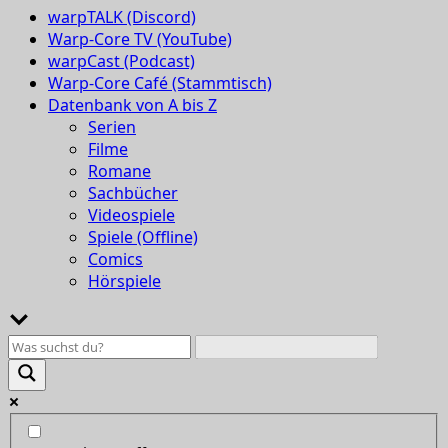
warpTALK (Discord)
Warp-Core TV (YouTube)
warpCast (Podcast)
Warp-Core Café (Stammtisch)
Datenbank von A bis Z
Serien
Filme
Romane
Sachbücher
Videospiele
Spiele (Offline)
Comics
Hörspiele