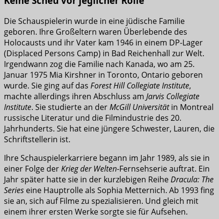
Keine Scheu vor jeglicher Rolle
Die Schauspielerin wurde in eine jüdische Familie
geboren. Ihre Großeltern waren Überlebende des
Holocausts und ihr Vater kam 1946 in einem DP-Lager
(Displaced Persons Camp) in Bad Reichenhall zur Welt.
Irgendwann zog die Familie nach Kanada, wo am 25.
Januar 1975 Mia Kirshner in Toronto, Ontario geboren
wurde. Sie ging auf das
Forest Hill Collegiate Institute
,
machte allerdings ihren Abschluss am
Jarvis Collegiate
Institute
. Sie studierte an der
McGill Universität
in Montreal
russische Literatur und die Filmindustrie des 20.
Jahrhunderts. Sie hat eine jüngere Schwester, Lauren, die
Schriftstellerin ist.
Ihre Schauspielerkarriere begann im Jahr 1989, als sie in
einer Folge der
Krieg der Welten
-Fernsehserie auftrat. Ein
Jahr später hatte sie in der kurzlebigen Reihe
Dracula: The
Series
eine Hauptrolle als Sophia Metternich. Ab 1993 fing
sie an, sich auf Filme zu spezialisieren. Und gleich mit
einem ihrer ersten Werke sorgte sie für Aufsehen.