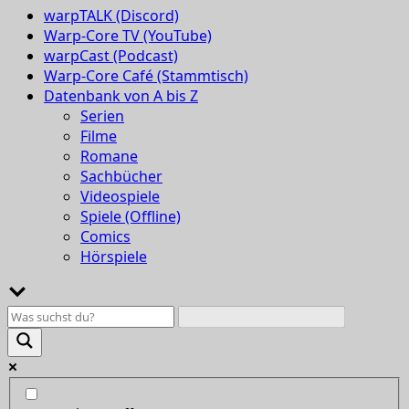
warpTALK (Discord)
Warp-Core TV (YouTube)
warpCast (Podcast)
Warp-Core Café (Stammtisch)
Datenbank von A bis Z
Serien
Filme
Romane
Sachbücher
Videospiele
Spiele (Offline)
Comics
Hörspiele