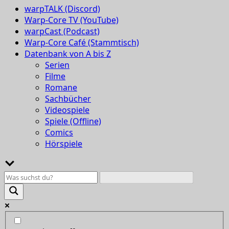
warpTALK (Discord)
Warp-Core TV (YouTube)
warpCast (Podcast)
Warp-Core Café (Stammtisch)
Datenbank von A bis Z
Serien
Filme
Romane
Sachbücher
Videospiele
Spiele (Offline)
Comics
Hörspiele