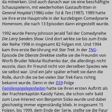
da mitwirken. Und auch danach war sie eine beschäftigte
Schauspielerin, mit wiederholten Gastauftritten in
General Hospital
(1986) oder
1st & Ten
(1987). 1989 hatte
sie ihre erste Hauptrolle in der kurzlebigen Comedyserie
Homeroom
, die nach 13 Episoden dann eingestellt wurde.
1992 wurde Penny Johnson Jerald Teil der Comedyreihe
Die Larry Sanders Show
. Und dort wirkte sie bis zum Ende
der Reihe 1998 in insgesamt 82 Folgen mit. Und 1994
kam ihre erste Berührung mit
Star Trek
. In der
TNG
-
Episode
Die Oberste Direktive
stellte sie die Freundin von
Worfs Bruder Nikolai Rozhenko dar, die allerdings nicht
wusste, dass ihr Freund nicht von derselben Spezies wie
sie selbst war. Und ein Jahr später erhielt sie dann die
Rolle, durch die sie bei vielen
Star Trek
-Fans richtig
bekannt wurde. Denn in der
DS9
-Folge
Familienangelegenheiten
hatte sie ihren ersten Auftritt als
der Frachterkapitän Kasidy Yates, die schon sehr bald
zum Love Interest von Benjamin Sisko wurde und dabei
gleichzeitig immer eigenständig blieb. In insgesamt 15
Folgen, bis 1999, dem Ende der Serie, stellte sie die Figur