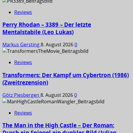
Reviews
Perry Rhodan – 3389 – Der letzte
Mentalstabile (Leo Lukas)
Markus Gersting
8. August 2026
0
Reviews
Transformers: Der Kampf um Cybertron (1986)
(Zweitrezension)
Götz Piesbergen
8. August 2026
0
Reviews
The Man in the High Castle – Der Roman:
Durch ein Spiegel ein dunkles Bild (Julian