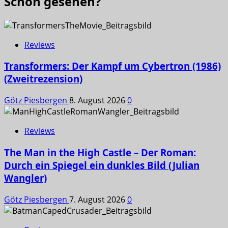
Schon gesehen?
Reviews
Transformers: Der Kampf um Cybertron (1986)
(Zweitrezension)
Götz Piesbergen
8. August 2026
0
Reviews
The Man in the High Castle – Der Roman:
Durch ein Spiegel ein dunkles Bild (Julian
Wangler)
Götz Piesbergen
7. August 2026
0