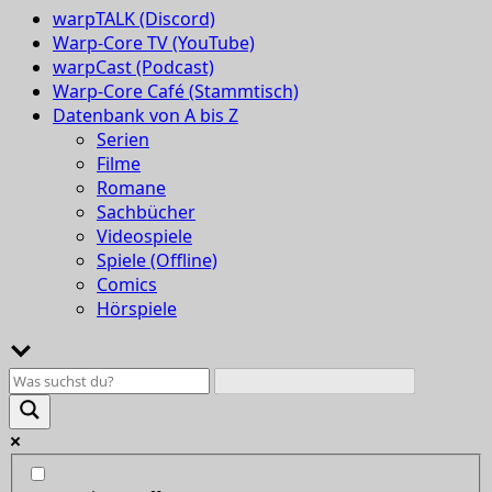
warpTALK (Discord)
Warp-Core TV (YouTube)
warpCast (Podcast)
Warp-Core Café (Stammtisch)
Datenbank von A bis Z
Serien
Filme
Romane
Sachbücher
Videospiele
Spiele (Offline)
Comics
Hörspiele