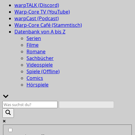
warpTALK (Discord)
Warp-Core TV (YouTube)
warpCast (Podcast)
Warp-Core Café (Stammtisch)
Datenbank von A bis Z
Serien
Filme
Romane
Sachbücher
Videospiele
Spiele (Offline)
Comics
Hörspiele