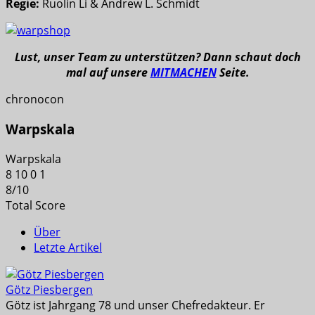
Regie:
Ruolin Li & Andrew L. Schmidt
Lust, unser Team zu unterstützen? Dann schaut doch
mal auf unsere
MITMACHEN
Seite.
chronocon
Warpskala
Warpskala
8
10
0
1
8
/
10
Total Score
Über
Letzte Artikel
Götz Piesbergen
Götz ist Jahrgang 78 und unser Chefredakteur. Er