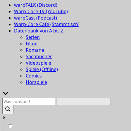
warpTALK (Discord)
Warp-Core TV (YouTube)
warpCast (Podcast)
Warp-Core Café (Stammtisch)
Datenbank von A bis Z
Serien
Filme
Romane
Sachbücher
Videospiele
Spiele (Offline)
Comics
Hörspiele