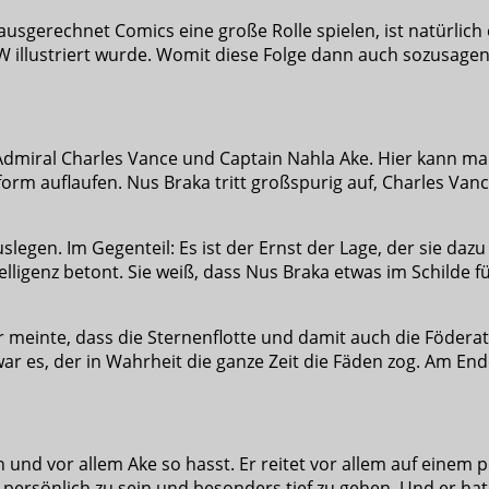
ausgerechnet Comics eine große Rolle spielen, ist natürlich 
W illustriert wurde. Womit diese Folge dann auch sozusagen
Admiral Charles Vance und Captain Nahla Ake. Hier kann ma
stform auflaufen. Nus Braka tritt großspurig auf, Charles V
egen. Im Gegenteil: Es ist der Ernst der Lage, der sie dazu 
ligenz betont. Sie weiß, dass Nus Braka etwas im Schilde füh
or meinte, dass die Sternenflotte und damit auch die Föderati
r war es, der in Wahrheit die ganze Zeit die Fäden zog. Am E
on und vor allem Ake so hasst. Er reitet vor allem auf eine
s persönlich zu sein und besonders tief zu gehen. Und er ha