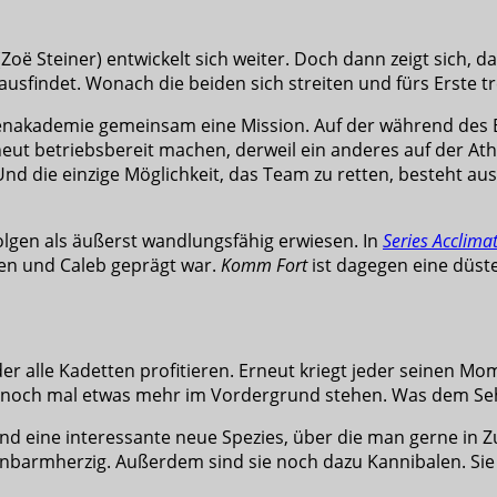
ë Steiner) entwickelt sich weiter. Doch dann zeigt sich, das
usfindet. Wonach die beiden sich streiten und fürs Erste t
ttenakademie gemeinsam eine Mission. Auf der während des 
neut betriebsbereit machen, derweil ein anderes auf der At
d die einzige Möglichkeit, das Team zu retten, besteht aus
Folgen als äußerst wandlungsfähig erwiesen. In
Series Acclimat
en und Caleb geprägt war.
Komm Fort
ist dagegen eine düst
on der alle Kadetten profitieren. Erneut kriegt jeder seinen
 noch mal etwas mehr im Vordergrund stehen. Was dem Seh
 sind eine interessante neue Spezies, über die man gerne i
unbarmherzig. Außerdem sind sie noch dazu Kannibalen. Sie