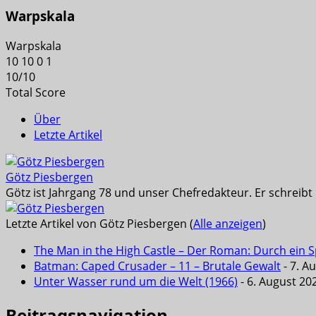
Warpskala
Warpskala
10
10
0
1
10
/
10
Total Score
Über
Letzte Artikel
Götz Piesbergen
Götz ist Jahrgang 78 und unser Chefredakteur. Er schreib
Letzte Artikel von Götz Piesbergen
(
Alle anzeigen
)
The Man in the High Castle – Der Roman: Durch ein Sp
Batman: Caped Crusader – 11 – Brutale Gewalt
- 7. A
Unter Wasser rund um die Welt (1966)
- 6. August 20
Beitragsnavigation