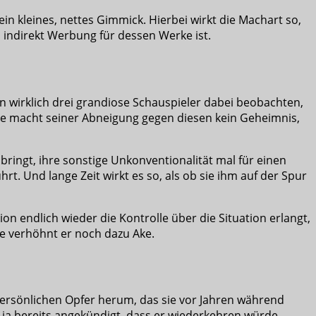
ein kleines, nettes Gimmick. Hierbei wirkt die Machart so,
 indirekt Werbung für dessen Werke ist.
n wirklich drei grandiose Schauspieler dabei beobachten,
ance macht seiner Abneigung gegen diesen kein Geheimnis,
bringt, ihre sonstige Unkonventionalität mal für einen
rt. Und lange Zeit wirkt es so, als ob sie ihm auf der Spur
on endlich wieder die Kontrolle über die Situation erlangt,
nde verhöhnt er noch dazu Ake.
m persönlichen Opfer herum, das sie vor Jahren während
t ja bereits angekündigt, dass er wiederkehren würde.