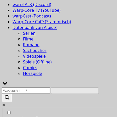
warpTALK (Discord)
Warp-Core TV (YouTube)
warpCast (Podcast)
Warp-Core Café (Stammtisch)
Datenbank von A bis Z
Serien
Filme
Romane
Sachbücher
Videospiele
Spiele (Offline)
Comics
Hörspiele