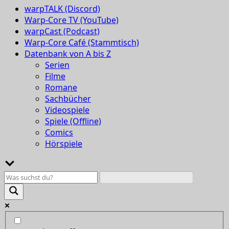
warpTALK (Discord)
Warp-Core TV (YouTube)
warpCast (Podcast)
Warp-Core Café (Stammtisch)
Datenbank von A bis Z
Serien
Filme
Romane
Sachbücher
Videospiele
Spiele (Offline)
Comics
Hörspiele