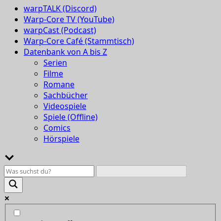
warpTALK (Discord)
Warp-Core TV (YouTube)
warpCast (Podcast)
Warp-Core Café (Stammtisch)
Datenbank von A bis Z
Serien
Filme
Romane
Sachbücher
Videospiele
Spiele (Offline)
Comics
Hörspiele