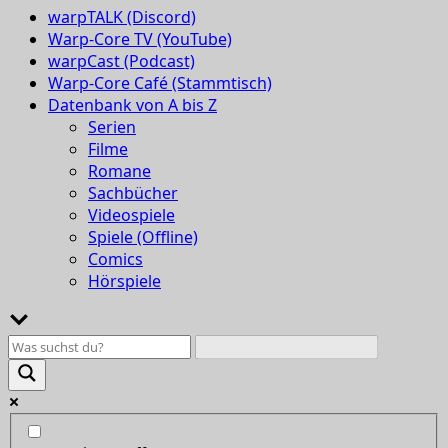
warpTALK (Discord)
Warp-Core TV (YouTube)
warpCast (Podcast)
Warp-Core Café (Stammtisch)
Datenbank von A bis Z
Serien
Filme
Romane
Sachbücher
Videospiele
Spiele (Offline)
Comics
Hörspiele