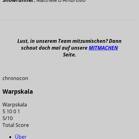
Showrunner:
Matthew D’Ambrosio
Lust, in unserem Team mitzumischen? Dann
schaut doch mal auf unsere
MITMACHEN
Seite.
chronocon
Warpskala
Warpskala
5
10
0
1
5
/
10
Total Score
Über