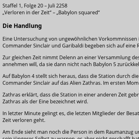
Staffel 1, Folge 20 – Juli 2258
„Verloren in der Zeit“ – „Babylon squared“
Die Handlung
Eine Untersuchung von ungewöhnlichen Vorkommnissen in Se
Commander Sinclair und Garibaldi begeben sich auf eine 
Zur gleichen Zeit nimmt Delenn an einer Versammlung des 
annehmen will, da sie dann nicht nach Babylon 5 zurückke
Auf Babylon 4 stellt sich heraus, dass die Station durch di
Commander Sinclair auf das Alien Zathras. Im ersten Moment
Zathras erklärt, dass die Station in einer anderen Zeit g
Zathras als der Eine bezeichnet wird.
In letzter Minute gelingt es, die letzten Mitglieder der B
Zeit verloren geht.
Am Ende sieht man noch die Person in dem Raumanzug und e
sein jüngeres Selbst zu warnen, es aber nicht geschafft hat