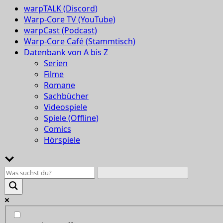
warpTALK (Discord)
Warp-Core TV (YouTube)
warpCast (Podcast)
Warp-Core Café (Stammtisch)
Datenbank von A bis Z
Serien
Filme
Romane
Sachbücher
Videospiele
Spiele (Offline)
Comics
Hörspiele