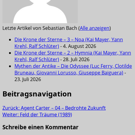
Letzte Artikel von Sebastian Bach
(
Alle anzeigen
)
Die Krone der Sterne – 3 – Noa (Kai Mayer, Yann
Krehl, Ralf Schlüter)
- 4. August 2026
Die Krone der Sterne – 2 – Hymnia (Kai Mayer, Yann
Krehl, Ralf Schlüter)
- 28. Juli 2026
Mythen der Antike – Die Odyssee (Luc Ferry, Clotilde
Bruneau, Giovanni Lorusso, Giuseppe Baiguera)
-
23. Juli 2026
Beitragsnavigation
Zurück:
Agent Carter – 04 – Bedrohte Zukunft
Weiter:
Feld der Träume (1989)
Schreibe einen Kommentar