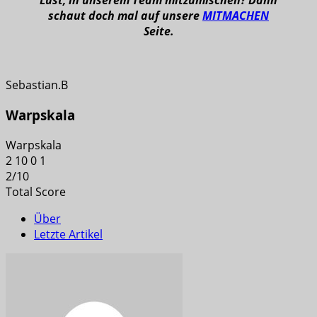
Lust, in unserem Team mitzumischen? Dann
schaut doch mal auf unsere
MITMACHEN
Seite.
Sebastian.B
Warpskala
Warpskala
2
10
0
1
2
/
10
Total Score
Über
Letzte Artikel