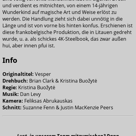
und verdient es mitnichten, von einem 14-jährigen
Wunderkind auf magische Art und Weise erlöst zu
werden. Die Handlung zieht sich dabei unnötig in die
Länge und ist von vorne bis hinten konfus. Erschienen ist
diese frankobelgische Produktion, die in Litauen gedreht
wurde, u. a. als schickes 4K-Steelbook, das zwar außen
hui, aber innen pfui ist.
Info
Originaltitel:
Vesper
Drehbuch:
Brian Clark & Kristina Buožytė
Regie:
Kristina Buožytė
Musik:
Dan Levy
Kamera:
Feliksas Abrukauskas
Schnitt:
Suzanne Fenn & Justin MacKenzie Peers