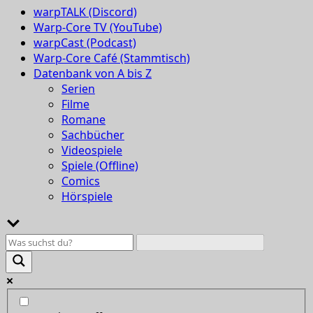
warpTALK (Discord)
Warp-Core TV (YouTube)
warpCast (Podcast)
Warp-Core Café (Stammtisch)
Datenbank von A bis Z
Serien
Filme
Romane
Sachbücher
Videospiele
Spiele (Offline)
Comics
Hörspiele