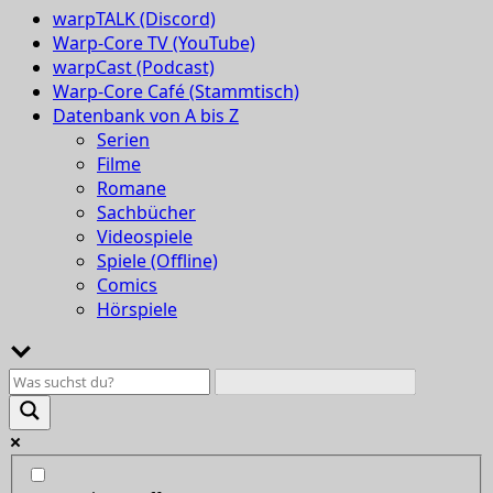
warpTALK (Discord)
Warp-Core TV (YouTube)
warpCast (Podcast)
Warp-Core Café (Stammtisch)
Datenbank von A bis Z
Serien
Filme
Romane
Sachbücher
Videospiele
Spiele (Offline)
Comics
Hörspiele