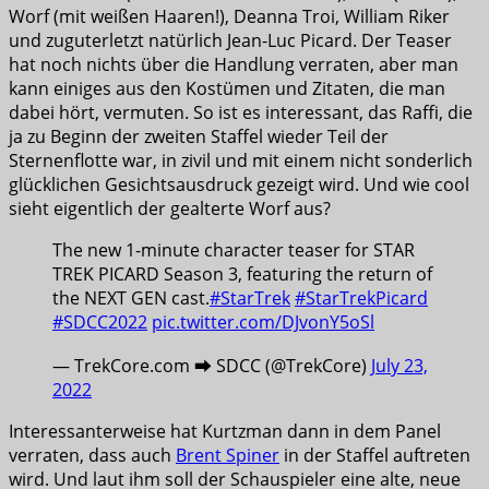
Worf (mit weißen Haaren!), Deanna Troi, William Riker
und zuguterletzt natürlich Jean-Luc Picard. Der Teaser
hat noch nichts über die Handlung verraten, aber man
kann einiges aus den Kostümen und Zitaten, die man
dabei hört, vermuten. So ist es interessant, das Raffi, die
ja zu Beginn der zweiten Staffel wieder Teil der
Sternenflotte war, in zivil und mit einem nicht sonderlich
glücklichen Gesichtsausdruck gezeigt wird. Und wie cool
sieht eigentlich der gealterte Worf aus?
The new 1-minute character teaser for STAR
TREK PICARD Season 3, featuring the return of
the NEXT GEN cast.
#StarTrek
#StarTrekPicard
#SDCC2022
pic.twitter.com/DJvonY5oSl
— TrekCore.com ➡️ SDCC (@TrekCore)
July 23,
2022
Interessanterweise hat Kurtzman dann in dem Panel
verraten, dass auch
Brent Spiner
in der Staffel auftreten
wird. Und laut ihm soll der Schauspieler eine alte, neue