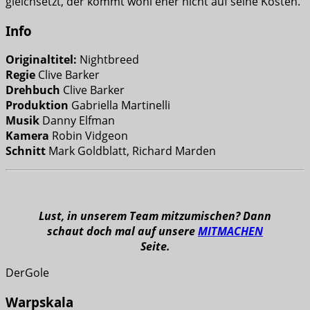
gleichsetzt, der kommt wohl eher nicht auf seine Kosten.
Info
Originaltitel:
Nightbreed
Regie
Clive Barker
Drehbuch
Clive Barker
Produktion
Gabriella Martinelli
Musik
Danny Elfman
Kamera
Robin Vidgeon
Schnitt
Mark Goldblatt, Richard Marden
Lust, in unserem Team mitzumischen? Dann
schaut doch mal auf unsere
MITMACHEN
Seite.
DerGole
Warpskala