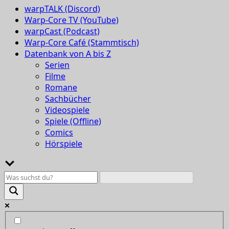
warpTALK (Discord)
Warp-Core TV (YouTube)
warpCast (Podcast)
Warp-Core Café (Stammtisch)
Datenbank von A bis Z
Serien
Filme
Romane
Sachbücher
Videospiele
Spiele (Offline)
Comics
Hörspiele