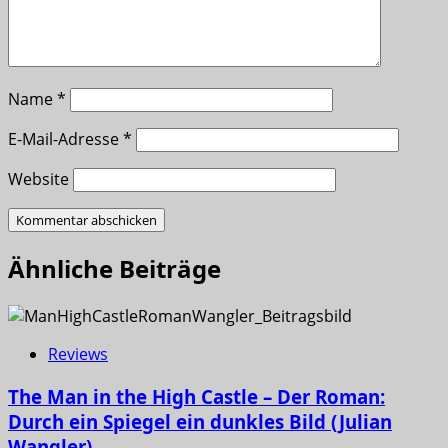
Name
*
E-Mail-Adresse
*
Website
Ähnliche Beiträge
Reviews
The Man in the High Castle – Der Roman:
Durch ein Spiegel ein dunkles Bild (Julian
Wangler)