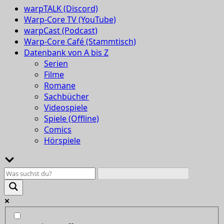
warpTALK (Discord)
Warp-Core TV (YouTube)
warpCast (Podcast)
Warp-Core Café (Stammtisch)
Datenbank von A bis Z
Serien
Filme
Romane
Sachbücher
Videospiele
Spiele (Offline)
Comics
Hörspiele