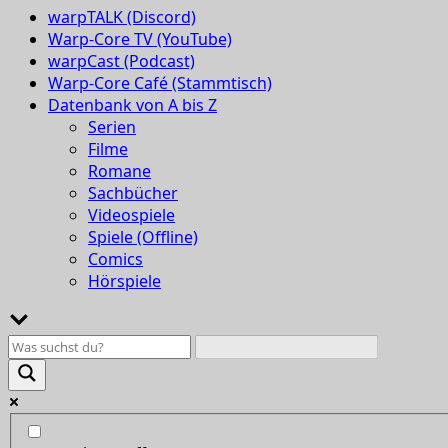
warpTALK (Discord)
Warp-Core TV (YouTube)
warpCast (Podcast)
Warp-Core Café (Stammtisch)
Datenbank von A bis Z
Serien
Filme
Romane
Sachbücher
Videospiele
Spiele (Offline)
Comics
Hörspiele