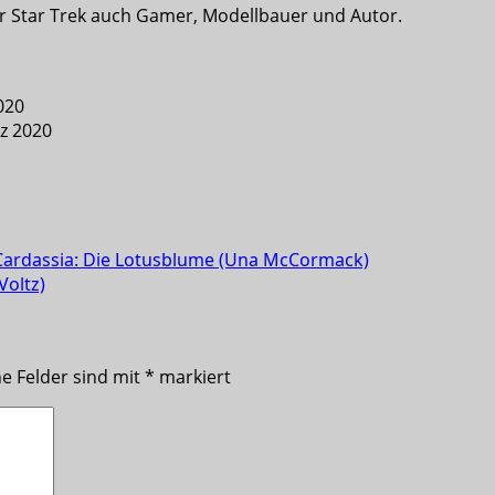
ür Star Trek auch Gamer, Modellbauer und Autor.
020
rz 2020
– Cardassia: Die Lotusblume (Una McCormack)
Voltz)
he Felder sind mit
*
markiert