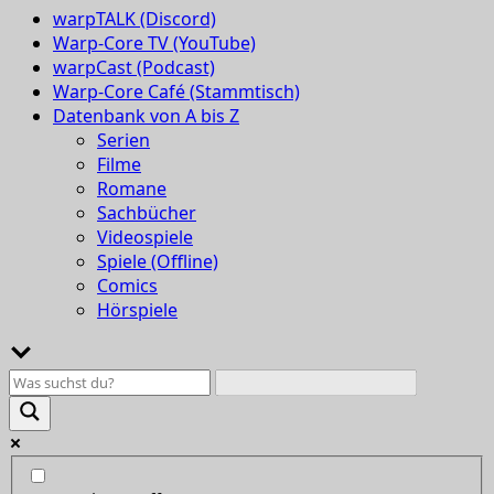
warpTALK (Discord)
Warp-Core TV (YouTube)
warpCast (Podcast)
Warp-Core Café (Stammtisch)
Datenbank von A bis Z
Serien
Filme
Romane
Sachbücher
Videospiele
Spiele (Offline)
Comics
Hörspiele