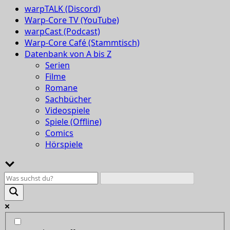
warpTALK (Discord)
Warp-Core TV (YouTube)
warpCast (Podcast)
Warp-Core Café (Stammtisch)
Datenbank von A bis Z
Serien
Filme
Romane
Sachbücher
Videospiele
Spiele (Offline)
Comics
Hörspiele