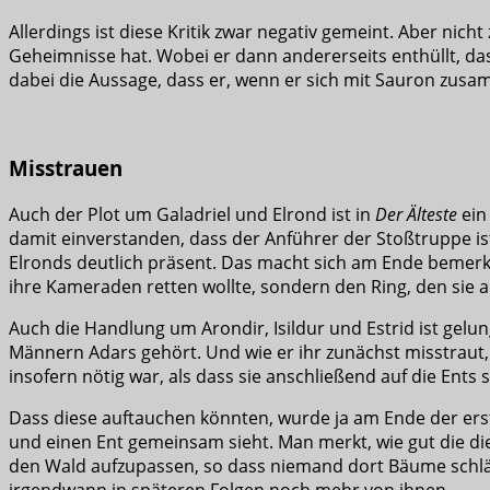
Allerdings ist diese Kritik zwar negativ gemeint. Aber nic
Geheimnisse hat. Wobei er dann andererseits enthüllt, da
dabei die Aussage, dass er, wenn er sich mit Sauron zus
Misstrauen
Auch der Plot um Galadriel und Elrond ist in
Der Älteste
ein
damit einverstanden, dass der Anführer der Stoßtruppe is
Elronds deutlich präsent. Das macht sich am Ende bemerkba
ihre Kameraden retten wollte, sondern den Ring, den sie an
Auch die Handlung um Arondir, Isildur und Estrid ist gelun
Männern Adars gehört. Und wie er ihr zunächst misstraut, 
insofern nötig war, als dass sie anschließend auf die Ents 
Dass diese auftauchen könnten, wurde ja am Ende der erste
und einen Ent gemeinsam sieht. Man merkt, wie gut die die
den Wald aufzupassen, so dass niemand dort Bäume schlägt
irgendwann in späteren Folgen noch mehr von ihnen.