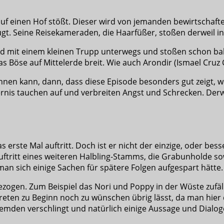
uf einen Hof stößt. Dieser wird von jemanden bewirtschafte
gt. Seine Reisekameraden, die Haarfüßer, stoßen derweil in
nd mit einem kleinen Trupp unterwegs und stoßen schon bal
 Böse auf Mittelerde breit. Wie auch Arondir (Ismael Cruz 
nen kann, dann, dass diese Episode besonders gut zeigt, wi
is tauchen auf und verbreiten Angst und Schrecken. Derwei
as erste Mal auftritt. Doch ist er nicht der einzige, oder be
uftritt eines weiteren Halbling-Stamms, die Grabunholde so
an sich einige Sachen für spätere Folgen aufgespart hätte.
ogen. Zum Beispiel das Nori und Poppy in der Wüste zufälli
eten zu Beginn noch zu wünschen übrig lässt, da man hier d
emden verschlingt und natürlich einige Aussage und Dialog