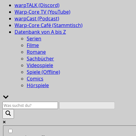
warpTALK (Discord)
Warp-Core TV (YouTube)
warpCast (Podcast)
Warp-Core Café (Stammtisch)
Datenbank von A bis Z
Serien
Filme
Romane
Sachbücher
Videospiele
Spiele (Offline)
Comics
Hörspiele