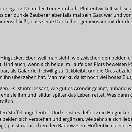
ht zu negativ. Denn der Tom Bombadil-Plot entwickelt sich s
ss der dunkle Zauberer ebenfalls mal sein Gast war und von
ammenschließt, dass seine Dunkelheit gemeinsam mit der de
 Hingucker. Eben weil man sieht, wie zwischen den beiden ein
t. Und auch, wenn sich beide im Laufe des Plots beweisen k
r, als Galadriel freiwillig zurückbleibt, um die Orcs abzul
 ihn übergeben hat. Man merkt, da ist noch viel böses Blut, 
gen. Es ist interessant, wie gut es Arondir gelingt, anhand 
ehe sie ihm und Isildur später das Leben rettet. Was dann 
stoßen.
n Staffel angedeutet. Und so ist es defintiv ein Hingucker
 beiden sich verstehen und ergänzen, wie sehr sie sich lie
, passt natürlich zu den Baumwesen. Hoffentlich bleibt es 