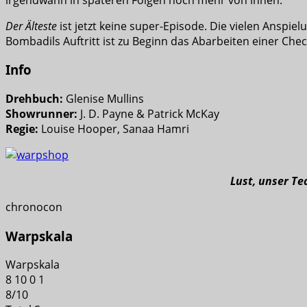
Der Älteste
ist jetzt keine super-Episode. Die vielen Ansp
Bombadils Auftritt ist zu Beginn das Abarbeiten einer Che
Info
Drehbuch:
Glenise Mullins
Showrunner:
J. D. Payne & Patrick McKay
Regie:
Louise Hooper, Sanaa Hamri
Lust, unser T
chronocon
Warpskala
Warpskala
8
10
0
1
8
/
10