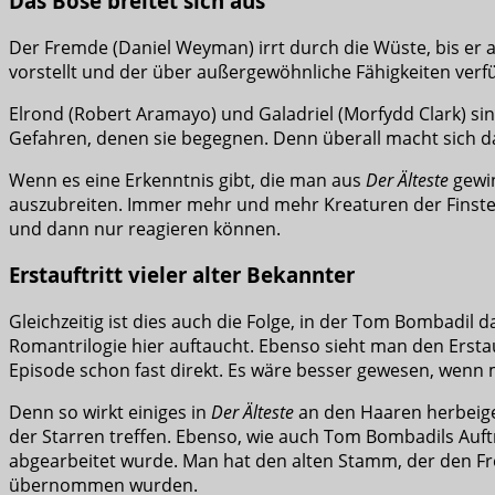
Das Böse breitet sich aus
Der Fremde (Daniel Weyman) irrt durch die Wüste, bis er a
vorstellt und der über außergewöhnliche Fähigkeiten verfü
Elrond (Robert Aramayo) und Galadriel (Morfydd Clark) si
Gefahren, denen sie begegnen. Denn überall macht sich das
Wenn es eine Erkenntnis gibt, die man aus
Der Älteste
gewin
auszubreiten. Immer mehr und mehr Kreaturen der Finstern
und dann nur reagieren können.
Erstauftritt vieler alter Bekannter
Gleichzeitig ist dies auch die Folge, in der Tom Bombadil d
Romantrilogie hier auftaucht. Ebenso sieht man den Ersta
Episode schon fast direkt. Es wäre besser gewesen, wenn m
Denn so wirkt einiges in
Der Älteste
an den Haaren herbeigez
der Starren treffen. Ebenso, wie auch Tom Bombadils Auftr
abgearbeitet wurde. Man hat den alten Stamm, der den Fr
übernommen wurden.