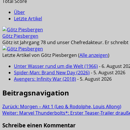
Total Score
Über
Letzte Artikel
Götz Piesbergen
Götz ist Jahrgang 78 und unser Chefredakteur. Er schreib
Letzte Artikel von Götz Piesbergen
(
Alle anzeigen
)
Unter Wasser rund um die Welt (1966)
- 6. August 20
Spider-Man: Brand New Day (2026)
- 5. August 2026
Avengers: Infinity War (2018)
- 5. August 2026
Beitragsnavigation
Zurück:
Morgen – Akt 1 (Leo & Rodolphe, Louis Allong)
Weiter:
Marvel Thunderbolts*: Erster Teaser-Trailer drauß
Schreibe einen Kommentar