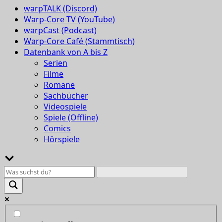
warpTALK (Discord)
Warp-Core TV (YouTube)
warpCast (Podcast)
Warp-Core Café (Stammtisch)
Datenbank von A bis Z
Serien
Filme
Romane
Sachbücher
Videospiele
Spiele (Offline)
Comics
Hörspiele