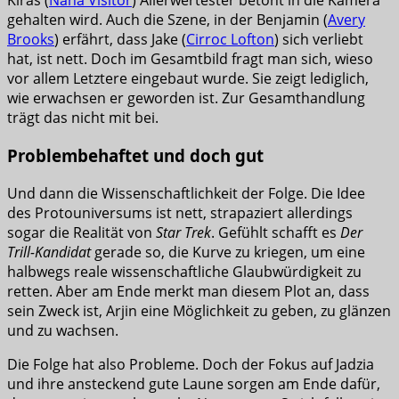
Kiras (
Nana Visitor
) Allerwertester betont in die Kamera
gehalten wird. Auch die Szene, in der Benjamin (
Avery
Brooks
) erfährt, dass Jake (
Cirroc Lofton
) sich verliebt
hat, ist nett. Doch im Gesamtbild fragt man sich, wieso
vor allem Letztere eingebaut wurde. Sie zeigt lediglich,
wie erwachsen er geworden ist. Zur Gesamthandlung
trägt das nicht mit bei.
Problembehaftet und doch gut
Und dann die Wissenschaftlichkeit der Folge. Die Idee
des Protouniversums ist nett, strapaziert allerdings
sogar die Realität von
Star Trek
. Gefühlt schafft es
Der
Trill-Kandidat
gerade so, die Kurve zu kriegen, um eine
halbwegs reale wissenschaftliche Glaubwürdigkeit zu
retten. Aber am Ende merkt man diesem Plot an, dass
sein Zweck ist, Arjin eine Möglichkeit zu geben, zu glänzen
und zu wachsen.
Die Folge hat also Probleme. Doch der Fokus auf Jadzia
und ihre ansteckend gute Laune sorgen am Ende dafür,