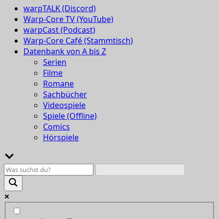
warpTALK (Discord)
Warp-Core TV (YouTube)
warpCast (Podcast)
Warp-Core Café (Stammtisch)
Datenbank von A bis Z
Serien
Filme
Romane
Sachbücher
Videospiele
Spiele (Offline)
Comics
Hörspiele