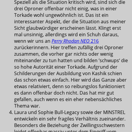
Speziell als die Situation kritisch wird, sind sich die
drei Oproner offenbar nicht einig, was in einer
Torkade wohl ungewöhnlich ist. Das ist ein
interessanter Aspekt, der die Situation aus meiner
Sicht glaubwürdiger erscheinen lässt. Klingt erst
mal unsinnig, allerdings wird ein Schuh daraus,
wenn wir uns an
Perry Rhodan NEO
216
zurückerinnern. Hier treffen zufällig drei Oproner
zusammen, die vorher gar nichts oder wenig
miteinander zu tun hatten und bilden ’schwups‘ die
so hohe Autorität einer Torkade. Aufgrund der
Schilderungen der Ausbildung von Kashik schien
das schon etwas einfach. Hier wird das Ganze aber
etwas relativiert, denn so reibungslos funktioniert
es dann offenbar doch nicht. Das hat mir gut
gefallen, auch wenn es ein eher nebensächliches
Thema war.
Laura und Sophie Bull-Legacy sowie der MINSTREL
entwickeln ein sehr fragiles Verhältnis zueinander.
Besonders die Beziehung der Zwillingsschwestern
leidet offenbar massiv unter dem Eingriff vom