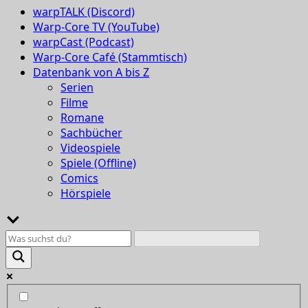
warpTALK (Discord)
Warp-Core TV (YouTube)
warpCast (Podcast)
Warp-Core Café (Stammtisch)
Datenbank von A bis Z
Serien
Filme
Romane
Sachbücher
Videospiele
Spiele (Offline)
Comics
Hörspiele