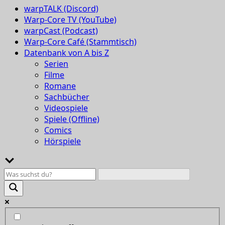
warpTALK (Discord)
Warp-Core TV (YouTube)
warpCast (Podcast)
Warp-Core Café (Stammtisch)
Datenbank von A bis Z
Serien
Filme
Romane
Sachbücher
Videospiele
Spiele (Offline)
Comics
Hörspiele