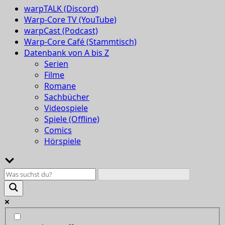
warpTALK (Discord)
Warp-Core TV (YouTube)
warpCast (Podcast)
Warp-Core Café (Stammtisch)
Datenbank von A bis Z
Serien
Filme
Romane
Sachbücher
Videospiele
Spiele (Offline)
Comics
Hörspiele