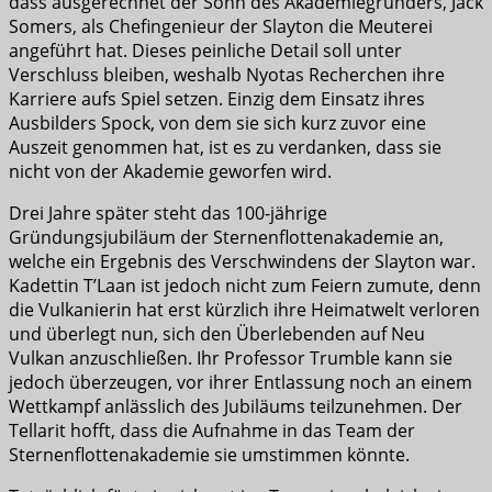
dass ausgerechnet der Sohn des Akademiegründers, Jack
Somers, als Chefingenieur der Slayton die Meuterei
angeführt hat. Dieses peinliche Detail soll unter
Verschluss bleiben, weshalb Nyotas Recherchen ihre
Karriere aufs Spiel setzen. Einzig dem Einsatz ihres
Ausbilders Spock, von dem sie sich kurz zuvor eine
Auszeit genommen hat, ist es zu verdanken, dass sie
nicht von der Akademie geworfen wird.
Drei Jahre später steht das 100-jährige
Gründungsjubiläum der Sternenflottenakademie an,
welche ein Ergebnis des Verschwindens der Slayton war.
Kadettin T’Laan ist jedoch nicht zum Feiern zumute, denn
die Vulkanierin hat erst kürzlich ihre Heimatwelt verloren
und überlegt nun, sich den Überlebenden auf Neu
Vulkan anzuschließen. Ihr Professor Trumble kann sie
jedoch überzeugen, vor ihrer Entlassung noch an einem
Wettkampf anlässlich des Jubiläums teilzunehmen. Der
Tellarit hofft, dass die Aufnahme in das Team der
Sternenflottenakademie sie umstimmen könnte.