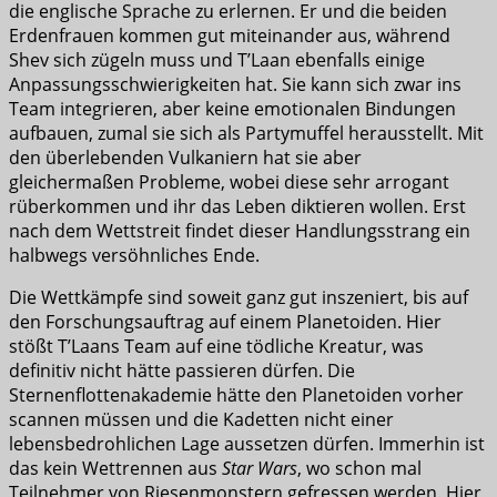
die englische Sprache zu erlernen. Er und die beiden
Erdenfrauen kommen gut miteinander aus, während
Shev sich zügeln muss und T’Laan ebenfalls einige
Anpassungsschwierigkeiten hat. Sie kann sich zwar ins
Team integrieren, aber keine emotionalen Bindungen
aufbauen, zumal sie sich als Partymuffel herausstellt. Mit
den überlebenden Vulkaniern hat sie aber
gleichermaßen Probleme, wobei diese sehr arrogant
rüberkommen und ihr das Leben diktieren wollen. Erst
nach dem Wettstreit findet dieser Handlungsstrang ein
halbwegs versöhnliches Ende.
Die Wettkämpfe sind soweit ganz gut inszeniert, bis auf
den Forschungsauftrag auf einem Planetoiden. Hier
stößt T’Laans Team auf eine tödliche Kreatur, was
definitiv nicht hätte passieren dürfen. Die
Sternenflottenakademie hätte den Planetoiden vorher
scannen müssen und die Kadetten nicht einer
lebensbedrohlichen Lage aussetzen dürfen. Immerhin ist
das kein Wettrennen aus
Star Wars
, wo schon mal
Teilnehmer von Riesenmonstern gefressen werden. Hier