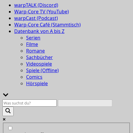
warpTALK (Discord)
Warp-Core TV (YouTube)
warpCast (Podcast)
Warp-Core Café (Stammtisch)
Datenbank von A bis Z
Serien
Filme
Romane
Sachbücher
Videospiele
Spiele (Offline)
Comics
Hörspiele