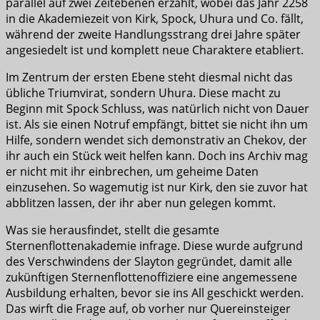
parallel auf zwei Zeitebenen erzählt, wobei das Jahr 2258
in die Akademiezeit von Kirk, Spock, Uhura und Co. fällt,
während der zweite Handlungsstrang drei Jahre später
angesiedelt ist und komplett neue Charaktere etabliert.
Im Zentrum der ersten Ebene steht diesmal nicht das
übliche Triumvirat, sondern Uhura. Diese macht zu
Beginn mit Spock Schluss, was natürlich nicht von Dauer
ist. Als sie einen Notruf empfängt, bittet sie nicht ihn um
Hilfe, sondern wendet sich demonstrativ an Chekov, der
ihr auch ein Stück weit helfen kann. Doch ins Archiv mag
er nicht mit ihr einbrechen, um geheime Daten
einzusehen. So wagemutig ist nur Kirk, den sie zuvor hat
abblitzen lassen, der ihr aber nun gelegen kommt.
Was sie herausfindet, stellt die gesamte
Sternenflottenakademie infrage. Diese wurde aufgrund
des Verschwindens der Slayton gegründet, damit alle
zukünftigen Sternenflottenoffiziere eine angemessene
Ausbildung erhalten, bevor sie ins All geschickt werden.
Das wirft die Frage auf, ob vorher nur Quereinsteiger