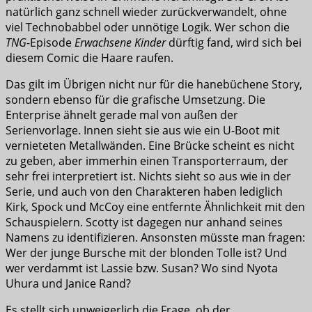
natürlich ganz schnell wieder zurückverwandelt, ohne
viel Technobabbel oder unnötige Logik. Wer schon die
TNG
-Episode
Erwachsene Kinder
dürftig fand, wird sich bei
diesem Comic die Haare raufen.
Das gilt im Übrigen nicht nur für die hanebüchene Story,
sondern ebenso für die grafische Umsetzung. Die
Enterprise ähnelt gerade mal von außen der
Serienvorlage. Innen sieht sie aus wie ein U-Boot mit
vernieteten Metallwänden. Eine Brücke scheint es nicht
zu geben, aber immerhin einen Transporterraum, der
sehr frei interpretiert ist. Nichts sieht so aus wie in der
Serie, und auch von den Charakteren haben lediglich
Kirk, Spock und McCoy eine entfernte Ähnlichkeit mit den
Schauspielern. Scotty ist dagegen nur anhand seines
Namens zu identifizieren. Ansonsten müsste man fragen:
Wer der junge Bursche mit der blonden Tolle ist? Und
wer verdammt ist Lassie bzw. Susan? Wo sind Nyota
Uhura und Janice Rand?
Es stellt sich unweigerlich die Frage, ob der