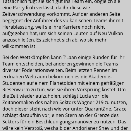
Tatsächlich fügt sie sich gut ins Team ein, obgleich sie
eine Party früh verlässt, da ihr diese wie
Zeitverschwendung vorkommt. Auf der anderen Seite
begegnet der Anführer des vulkanischen Teams ihr mit
Herablassung, weil sie ihre Karriere noch nicht
aufgegeben hat, um sich seinen Leuten auf Neu Vulkan
anzuschließen. Es zeichnet sich ab, wo sie mehr
willkommen ist.
Bei den Wettkämpfen kann T’Laan einige Runden für ihr
Team entscheiden, bei anderen gewinnen die Teams
diverser Föderationswelten. Beim letzten Rennen im
erdnahen Weltraum bekommen es die Akademie-
Studenten auf einem Planetoiden mit einem gefräßigen
Riesenwurm zu tun, was sie ihren Vorsprung kostet. Um
die Zeit wieder aufzuholen, schlägt Lucia vor, die
Zeitanomalien des nahen Sektors Wagner 219 zu nutzen,
doch dieser steht nach wie vor unter Quarantäne. Grace
schlägt daraufhin vor, einen Stern an der Grenze des
Sektors für ein Beschleunigungsmanöver zu nutzen. Das
wäre kein Verstoß, weshalb der Andorianer Shev und der