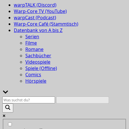
warpTALK (Discord)
Warp-Core TV (YouTube)
warpCast (Podcast)
Warp-Core Café (Stammtisch)
Datenbank von A bis Z
Serien
Filme
Romane
Sachbücher
Videospiele
Spiele (Offline)
Comics
Hörspiele