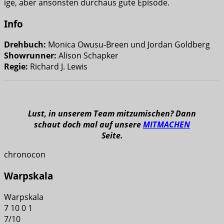
ige, aber ansonsten durchaus gute Episode.
Info
Drehbuch:
Monica Owusu-Breen und Jordan Goldberg
Showrunner:
Alison Schapker
Regie:
Richard J. Lewis
Lust, in unserem Team mitzumischen? Dann
schaut doch mal auf unsere
MITMACHEN
Seite.
chronocon
Warpskala
Warpskala
7
10
0
1
7
/
10