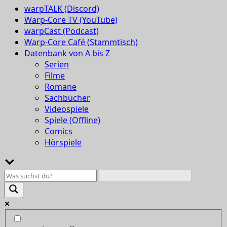
warpTALK (Discord)
Warp-Core TV (YouTube)
warpCast (Podcast)
Warp-Core Café (Stammtisch)
Datenbank von A bis Z
Serien
Filme
Romane
Sachbücher
Videospiele
Spiele (Offline)
Comics
Hörspiele