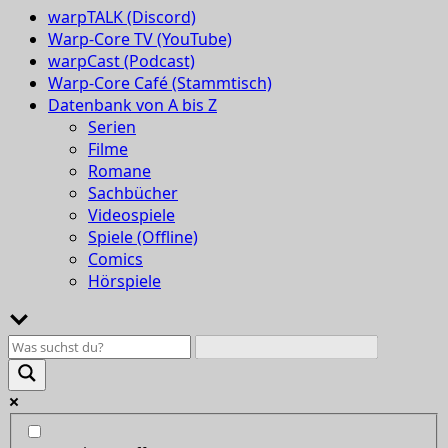
warpTALK (Discord)
Warp-Core TV (YouTube)
warpCast (Podcast)
Warp-Core Café (Stammtisch)
Datenbank von A bis Z
Serien
Filme
Romane
Sachbücher
Videospiele
Spiele (Offline)
Comics
Hörspiele