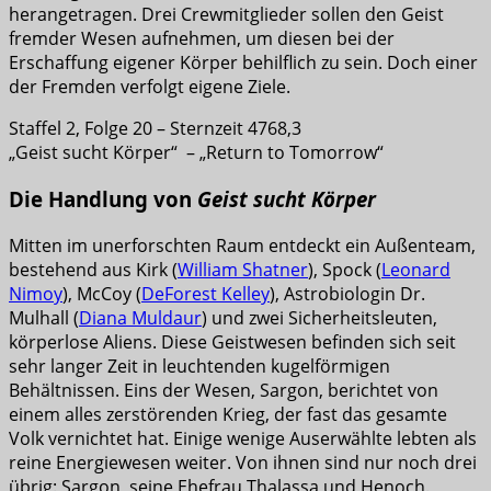
herangetragen. Drei Crewmitglieder sollen den Geist
fremder Wesen aufnehmen, um diesen bei der
Erschaffung eigener Körper behilflich zu sein. Doch einer
der Fremden verfolgt eigene Ziele.
Staffel 2, Folge 20 – Sternzeit 4768,3
„Geist sucht Körper“ – „Return to Tomorrow“
Die Handlung von
Geist sucht Körper
Mitten im unerforschten Raum entdeckt ein Außenteam,
bestehend aus Kirk (
William Shatner
), Spock (
Leonard
Nimoy
), McCoy (
DeForest Kelley
), Astrobiologin Dr.
Mulhall (
Diana Muldaur
) und zwei Sicherheitsleuten,
körperlose Aliens. Diese Geistwesen befinden sich seit
sehr langer Zeit in leuchtenden kugelförmigen
Behältnissen. Eins der Wesen, Sargon, berichtet von
einem alles zerstörenden Krieg, der fast das gesamte
Volk vernichtet hat. Einige wenige Auserwählte lebten als
reine Energiewesen weiter. Von ihnen sind nur noch drei
übrig: Sargon, seine Ehefrau Thalassa und Henoch.