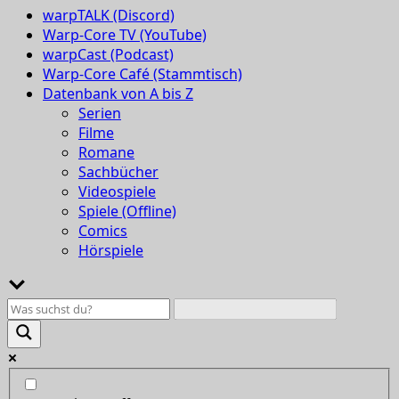
warpTALK (Discord)
Warp-Core TV (YouTube)
warpCast (Podcast)
Warp-Core Café (Stammtisch)
Datenbank von A bis Z
Serien
Filme
Romane
Sachbücher
Videospiele
Spiele (Offline)
Comics
Hörspiele