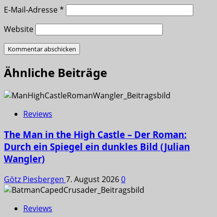
E-Mail-Adresse
*
Website
Ähnliche Beiträge
Reviews
The Man in the High Castle – Der Roman:
Durch ein Spiegel ein dunkles Bild (Julian
Wangler)
Götz Piesbergen
7. August 2026
0
Reviews