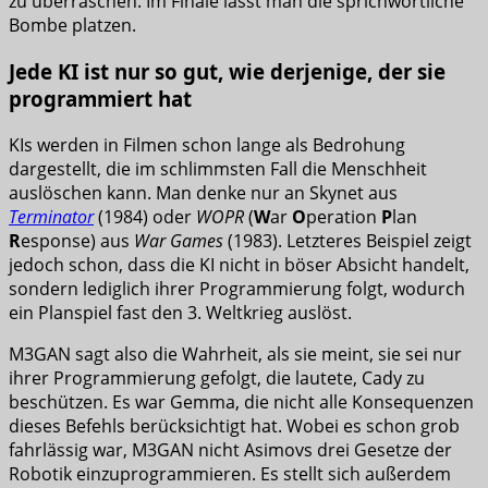
zu überraschen. Im Finale lässt man die sprichwörtliche
Bombe platzen.
Jede KI ist nur so gut, wie derjenige, der sie
programmiert hat
KIs werden in Filmen schon lange als Bedrohung
dargestellt, die im schlimmsten Fall die Menschheit
auslöschen kann. Man denke nur an Skynet aus
Terminator
(1984) oder
WOPR
(
W
ar
O
peration
P
lan
R
esponse) aus
War Games
(1983). Letzteres Beispiel zeigt
jedoch schon, dass die KI nicht in böser Absicht handelt,
sondern lediglich ihrer Programmierung folgt, wodurch
ein Planspiel fast den 3. Weltkrieg auslöst.
M3GAN sagt also die Wahrheit, als sie meint, sie sei nur
ihrer Programmierung gefolgt, die lautete, Cady zu
beschützen. Es war Gemma, die nicht alle Konsequenzen
dieses Befehls berücksichtigt hat. Wobei es schon grob
fahrlässig war, M3GAN nicht Asimovs drei Gesetze der
Robotik einzuprogrammieren. Es stellt sich außerdem