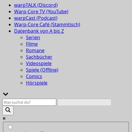
warpTALK (Discord)
Warp-Core TV (YouTube)
warpCast (Podcast)
Warp-Core Café (Stammtisch)
Datenbank von A bis Z
Serien
Filme
Romane
Sachbücher
Videospiele
Spiele (Offline)
Comics
Hörspiele