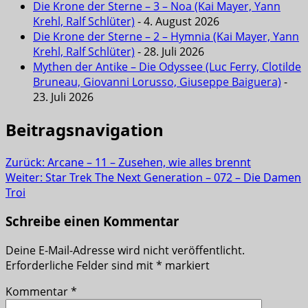
Die Krone der Sterne – 3 – Noa (Kai Mayer, Yann
Krehl, Ralf Schlüter)
- 4. August 2026
Die Krone der Sterne – 2 – Hymnia (Kai Mayer, Yann
Krehl, Ralf Schlüter)
- 28. Juli 2026
Mythen der Antike – Die Odyssee (Luc Ferry, Clotilde
Bruneau, Giovanni Lorusso, Giuseppe Baiguera)
-
23. Juli 2026
Beitragsnavigation
Zurück:
Arcane – 11 – Zusehen, wie alles brennt
Weiter:
Star Trek The Next Generation – 072 – Die Damen
Troi
Schreibe einen Kommentar
Deine E-Mail-Adresse wird nicht veröffentlicht.
Erforderliche Felder sind mit
*
markiert
Kommentar
*