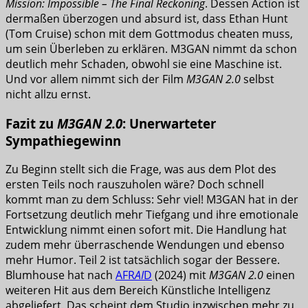
Mission: Impossible – The Final Reckoning
. Dessen Action ist
dermaßen überzogen und absurd ist, dass Ethan Hunt
(Tom Cruise) schon mit dem Gottmodus cheaten muss,
um sein Überleben zu erklären. M3GAN nimmt da schon
deutlich mehr Schaden, obwohl sie eine Maschine ist.
Und vor allem nimmt sich der Film
M3GAN 2.0
selbst
nicht allzu ernst.
Fazit zu
M3GAN 2.0
: Unerwarteter
Sympathiegewinn
Zu Beginn stellt sich die Frage, was aus dem Plot des
ersten Teils noch rauszuholen wäre? Doch schnell
kommt man zu dem Schluss: Sehr viel! M3GAN hat in der
Fortsetzung deutlich mehr Tiefgang und ihre emotionale
Entwicklung nimmt einen sofort mit. Die Handlung hat
zudem mehr überraschende Wendungen und ebenso
mehr Humor. Teil 2 ist tatsächlich sogar der Bessere.
Blumhouse hat nach
AFR
AI
D
(2024) mit
M3GAN 2.0
einen
weiteren Hit aus dem Bereich Künstliche Intelligenz
abgeliefert. Das scheint dem Studio inzwischen mehr zu