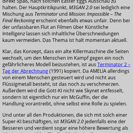
direkt Spaß, nach solchen Easter Eggs Ausschau zu
halten. Der Hauptkritikpunkt,
M3GAN 2.0
sei lediglich eine
Mischung aus
Terminator
und
Mission: Impossible – The
Final Reckoning
erscheint ebenfalls etwas unfair. Denn bei
der unfassbaren Flut an Filmen über Künstliche
Intelligenz lassen sich inhaltliche Überschneidungen
kaum vermeiden. Das Thema ist halt momentan aktuell.
Klar, das Konzept, dass ein alte Killermaschine die Seiten
wechselt, um den Menschen im Kampf gegen ein noch
gefährlicheres Modell beizustehen, ist aus
Terminator 2 –
Tag der Abrechnung
(1991) kopiert. Da AMELIA allerdings
von einem Menschen gesteuert wird und nicht aus
Flüssigmetall besteht, ist das noch zu verschmerzen.
Außerdem wird die Gott-KI nicht wie Skynet entfesselt,
sondern ist eigentlich nur ein McGuffin, der die
Handlung vorantreibt, ohne selbst eine Rolle zu spielen.
Und unter all den Produktionen, die sich mit solch einer
Super-KI beschäftigen, ist
M3GAN 2.0
jedenfalls eine der
Besseren und verdient sogar eine höhere Bewertung als