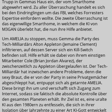
Trupp in Gemmas Haus ein, der vom Smarthome
abgewehrt wird. Zu aller Überraschung handelt es sich
bei den Eindringlingen um das FBI, welches Forresters
Expertise einfordern wollte. Die zweite Überraschung ist
das eigenwillige Smarthome, in welchem die KI von
M3GAN überlebt hat, die nun ihre Hilfe anbietet.
Um AMELIA zu stoppen, muss Gemma die Party des
Tech-Milliardärs Alton Appleton (Jemaine Clement)
infiltrieren, auf dessen Server sich ein Kill-Switch
befinden soll. Hilfe erhält sie dabei von ihrem einstigen
Mitarbeiter Cole (Brian Jordan Alvarez), der
zwischenzeitlich zu Appleton übergelaufen ist. Der Tech-
Milliardär hat inzwischen andere Probleme, denn die
sexy Braut, die er von der Party in seine Privatgemächer
abgeschleppt hat, entpuppt sich als getarnte AMELIA.
Diese bringt ihn um und verschafft sich Zugang zum
Internet, sodass sie faktisch die absolute Kontrolle über
den gesamten Planeten erhält. Ihr Ziel ist es, eine uralte
KI aus den 1980ern zu entfesseln, die sich in ihrer
Isolation über Jahrzehnte zu einer Art KI-Gott entwickelt