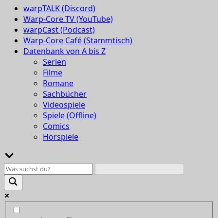
warpTALK (Discord)
Warp-Core TV (YouTube)
warpCast (Podcast)
Warp-Core Café (Stammtisch)
Datenbank von A bis Z
Serien
Filme
Romane
Sachbücher
Videospiele
Spiele (Offline)
Comics
Hörspiele