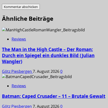
Ähnliche Beiträge
Reviews
The Man in the High Castle – Der Roman:
Durch ein Spiegel ein dunkles Bild (Julian
Wangler)
Götz Piesbergen
7. August 2026
0
Reviews
Batman: Caped Crusader – 11 – Brutale Gewalt
Götz Piesbergen
7. August 2026
0