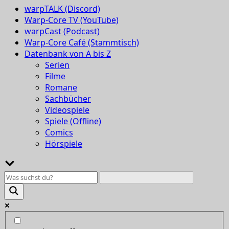
warpTALK (Discord)
Warp-Core TV (YouTube)
warpCast (Podcast)
Warp-Core Café (Stammtisch)
Datenbank von A bis Z
Serien
Filme
Romane
Sachbücher
Videospiele
Spiele (Offline)
Comics
Hörspiele