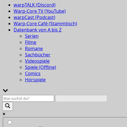
warpTALK (Discord)
Warp-Core TV (YouTube)
warpCast (Podcast)
Warp-Core Café (Stammtisch)
Datenbank von A bis Z
Serien
Filme
Romane
Sachbücher
Videospiele
Spiele (Offline)
Comics
Hörspiele