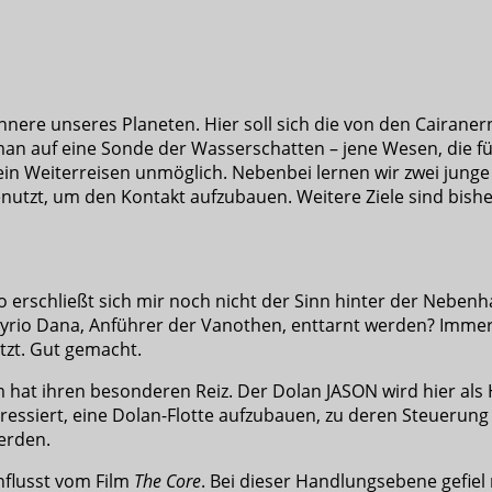
nnere unseres Planeten. Hier soll sich die von den Cairaner
t man auf eine Sonde der Wasserschatten – jene Wesen, die 
n Weiterreisen unmöglich. Nebenbei lernen wir zwei jung
nutzt, um den Kontakt aufzubauen. Weitere Ziele sind bishe
So erschließt sich mir noch nicht der Sinn hinter der Neb
rio Dana, Anführer der Vanothen, enttarnt werden? Immerh
utzt. Gut gemacht.
at ihren besonderen Reiz. Der Dolan JASON wird hier als H
essiert, eine Dolan-Flotte aufzubauen, zu deren Steuerung 
erden.
influsst vom Film
The Core
. Bei dieser Handlungsebene gefiel