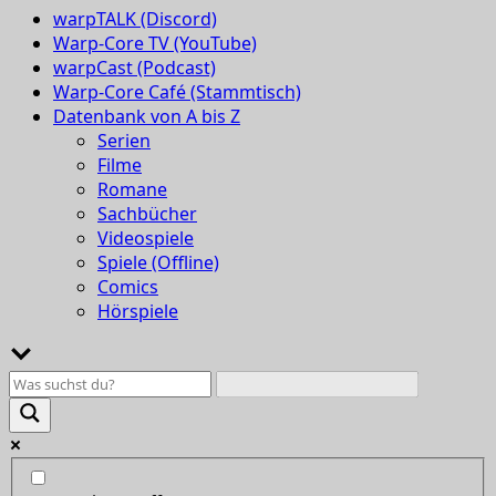
warpTALK (Discord)
Warp-Core TV (YouTube)
warpCast (Podcast)
Warp-Core Café (Stammtisch)
Datenbank von A bis Z
Serien
Filme
Romane
Sachbücher
Videospiele
Spiele (Offline)
Comics
Hörspiele