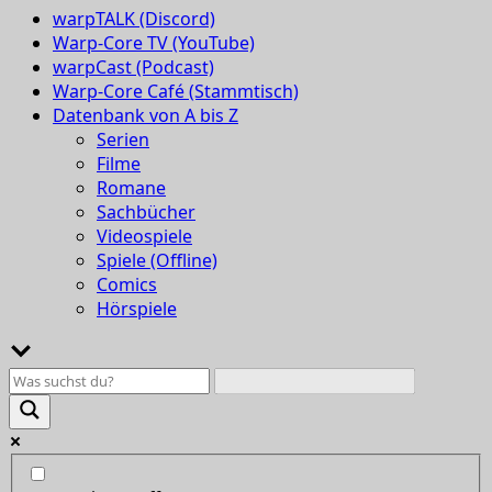
warpTALK (Discord)
Warp-Core TV (YouTube)
warpCast (Podcast)
Warp-Core Café (Stammtisch)
Datenbank von A bis Z
Serien
Filme
Romane
Sachbücher
Videospiele
Spiele (Offline)
Comics
Hörspiele