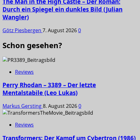
The Man in the High Castle – Der Roman:
Durch ein Spiegel ein dunkles Bild (Julian
Wangler)
Götz Piesbergen
7. August 2026
0
Schon gesehen?
Reviews
Perry Rhodan – 3389 – Der letzte
Mentalstabile (Leo Lukas)
Markus Gersting
8. August 2026
0
Reviews
Transformers: Der Kampf um Cybertron (1986)