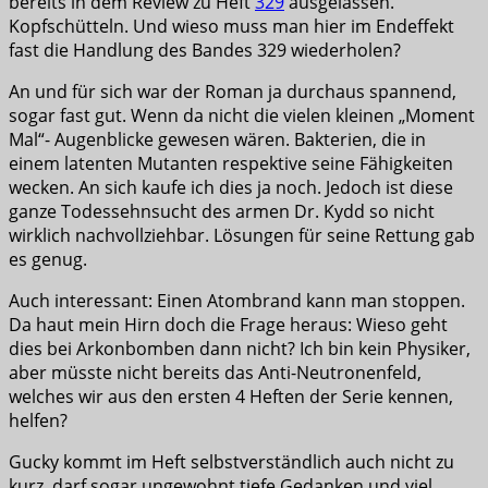
bereits in dem Review zu Heft
329
ausgelassen.
Kopfschütteln. Und wieso muss man hier im Endeffekt
fast die Handlung des Bandes 329 wiederholen?
An und für sich war der Roman ja durchaus spannend,
sogar fast gut. Wenn da nicht die vielen kleinen „Moment
Mal“- Augenblicke gewesen wären. Bakterien, die in
einem latenten Mutanten respektive seine Fähigkeiten
wecken. An sich kaufe ich dies ja noch. Jedoch ist diese
ganze Todessehnsucht des armen Dr. Kydd so nicht
wirklich nachvollziehbar. Lösungen für seine Rettung gab
es genug.
Auch interessant: Einen Atombrand kann man stoppen.
Da haut mein Hirn doch die Frage heraus: Wieso geht
dies bei Arkonbomben dann nicht? Ich bin kein Physiker,
aber müsste nicht bereits das Anti-Neutronenfeld,
welches wir aus den ersten 4 Heften der Serie kennen,
helfen?
Gucky kommt im Heft selbstverständlich auch nicht zu
kurz, darf sogar ungewohnt tiefe Gedanken und viel