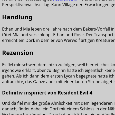
Perspektivenwechsel lag. Kann Village den Erwartungen g
Handlung
Ethan und Mia leben drei Jahre nach dem Bakers-Vorfall i
tötet Mia und verschleppt Ethan und Rose. Der Transporter
erreicht ein Dorf, in dem er von Werwolf artigen Kreature
Rezension
Es fiel mir schwer, dem Intro zu folgen, weil hier etliches 
irgendwie erklärt, aber zu Beginn hatte ich eigentlich kei
gehen. Als ich dann dem ersten Lycan begegnete hatte ich 
auftauchte, das Ganze aber mit einer lauten Sirene abge
Definitiv inspiriert von Resident Evil 4
Und da fiel mir die große Ähnlichkeit mit dem legendären T
danach, findet dabei ein Dorf mit einem Schloss in der Nä
Fischmonster kämpfen. Dazu hat auch Ethan einen Händler,