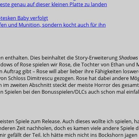
reste genau auf dieser kleinen Platte zu landen
tesken Baby verfolgt
fen und Munition, sondern kocht auch für ihn
n enthalten. Dies beinhaltet die Story-Erweiterung
Shadows 
adows of Rose spielen wir Rose, die Tochter von Ethan und M
inen Auftrag gibt – Rose will aber lieber ihre Fähigkeiten lo
 von Schloss Dimitrescu gezogen. Rose hat dabei andere Mög
n im zweiten Abschnitt steckt der meiste Horror des gesamt
en Spielen bei den Bonusspielen/DLCs auch schon mal einfal
 meisten Spiele zum Release. Auch dieses wollte ich spielen, 
 anderen Zeit nachholen, doch es kamen viele andere Spiele 
r gefällt der Teil. Ich hätte mich nicht ins Bockshorn jagen