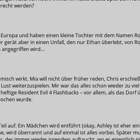
erecht werden?
n Europa und haben einen kleine Tochter mit dem Namen Rose
 gerät aber in einen Unfall, den nur Ethan überlebt, von Ro
n angegriffen wird…
komisch wirkt. Mia will nicht über früher reden, Chris erschi
ne Lust weiterzuspielen. Mir war das alles schon wieder zu v
heftige Resident Evil 4 Flashbacks – vor allem, als das Do
brochen wurde.
eil auf. Ein Mädchen wird entführt (okay, Ashley ist eher ei
he, wird überrannt und auf einmal ist alles vorbei. Später
 der immer wieder irgendwo auftaucht, wo er eigentlich ni