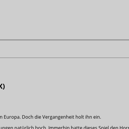
X)
n Europa. Doch die Vergangenheit holt ihn ein.
ungen natürlich hoch. Immerhin hatte dieses Spiel den Hor