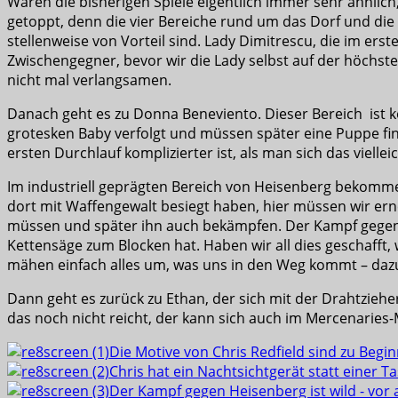
Waren die bisherigen Spiele eigentlich immer sehr ähnlic
getoppt, denn die vier Bereiche rund um das Dorf und die
stellenweise von Vorteil sind. Lady Dimitrescu, die im erste
Zwischengegner, bevor wir die Lady selbst auf der höchste
nicht mal verlangsamen.
Danach geht es zu Donna Beneviento. Dieser Bereich ist
grotesken Baby verfolgt und müssen später eine Puppe find
ersten Durchlauf komplizierter ist, als man sich das viellei
Im industriell geprägten Bereich von Heisenberg bekommen 
dort mit Waffengewalt besiegt haben, hier müssen wir ern
müssen und später ihn auch bekämpfen. Der Kampf gegen 
Kettensäge zum Blocken hat. Haben wir all dies geschafft, w
mähen einfach alles um, was uns in den Weg kommt – dazu 
Dann geht es zurück zu Ethan, der sich mit der Drahtzieh
das noch nicht reicht, der kann sich auch im Mercenaries-
Die Motive von Chris Redfield sind zu Begin
Chris hat ein Nachtsichtgerät statt einer 
Der Kampf gegen Heisenberg ist wild - vor 