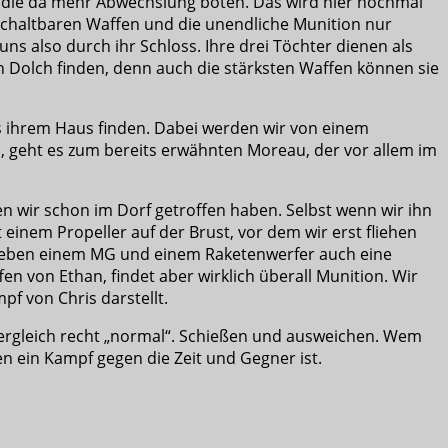
, die da mehr Abwechslung boten. Das wird hier nochmal
ischaltbaren Waffen und die unendliche Munition nur
 uns also durch ihr Schloss. Ihre drei Töchter dienen als
en Dolch finden, denn auch die stärksten Waffen können sie
s ihrem Haus finden. Dabei werden wir von einem
d, geht es zum bereits erwähnten Moreau, der vor allem im
en wir schon im Dorf getroffen haben. Selbst wenn wir ihn
inem Propeller auf der Brust, vor dem wir erst fliehen
 neben einem MG und einem Raketenwerfer auch eine
fen von Ethan, findet aber wirklich überall Munition. Wir
f von Chris darstellt.
 Vergleich recht „normal“. Schießen und ausweichen. Wem
n ein Kampf gegen die Zeit und Gegner ist.