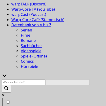
warpTALK (Discord)
Warp-Core TV (YouTube)
warpCast (Podcast)
Warp-Core Café (Stammtisch)
Datenbank von A bis Z
Serien
Filme
Romane
Sachbücher
Videospiele
Spiele (Offline)
Comics
Hörspiele