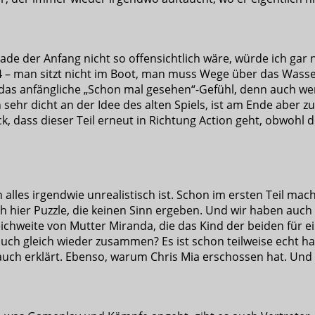
erade der Anfang nicht so offensichtlich wäre, würde ich g
il 4 – man sitzt nicht im Boot, man muss Wege über das Was
das anfängliche „Schon mal gesehen“-Gefühl, denn auch wenn
h sehr dicht an der Idee des alten Spiels, ist am Ende aber
 dass dieser Teil erneut in Richtung Action geht, obwohl 
ch alles irgendwie unrealistisch ist. Schon im ersten Teil mac
h hier Puzzle, die keinen Sinn ergeben. Und wir haben auch
eichweite von Mutter Miranda, die das Kind der beiden für
auch gleich wieder zusammen? Es ist schon teilweise echt h
ch erklärt. Ebenso, warum Chris Mia erschossen hat. Und n