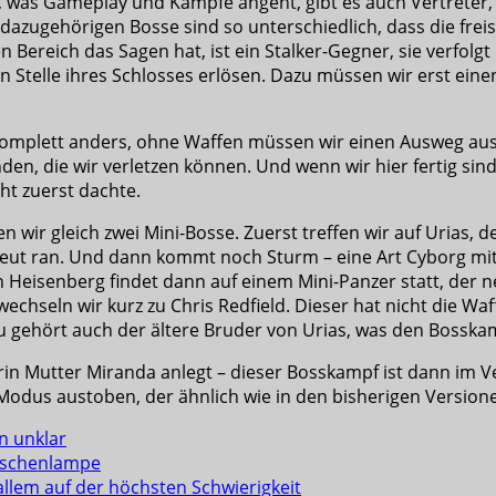
h, was Gameplay und Kämpfe angeht, gibt es auch Vertreter
 dazugehörigen Bosse sind so unterschiedlich, dass die fre
n Bereich das Sagen hat, ist ein Stalker-Gegner, sie verfolgt
n Stelle ihres Schlosses erlösen. Dazu müssen wir erst ein
 komplett anders, ohne Waffen müssen wir einen Ausweg au
en, die wir verletzen können. Und wenn wir hier fertig sin
cht zuerst dachte.
wir gleich zwei Mini-Bosse. Zuerst treffen wir auf Urias, d
eut ran. Und dann kommt noch Sturm – eine Art Cyborg mit e
Heisenberg findet dann auf einem Mini-Panzer statt, der
echseln wir kurz zu Chris Redfield. Dieser hat nicht die Waf
gehört auch der ältere Bruder von Urias, was den Bosskamp
erin Mutter Miranda anlegt – dieser Bosskampf ist dann im
Modus austoben, der ähnlich wie in den bisherigen Versione
n unklar
Taschenlampe
allem auf der höchsten Schwierigkeit