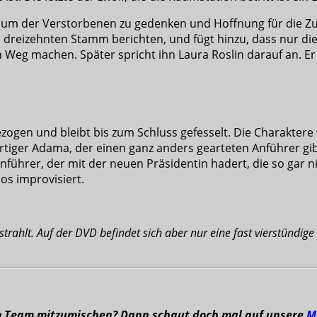
n, um der Verstorbenen zu gedenken und Hoffnung für die Zu
en dreizehnten Stamm berichten, und fügt hinzu, dass nur
 Weg machen. Später spricht ihn Laura Roslin darauf an. Er
gezogen und bleibt bis zum Schluss gefesselt. Die Charakt
artiger Adama, der einen ganz anders gearteten Anführer gi
 Anführer, der mit der neuen Präsidentin hadert, die so gar 
mos improvisiert.
estrahlt. Auf der DVD befindet sich aber nur eine fast vierstündi
m Team mitzumischen? Dann schaut doch mal auf unsere
M