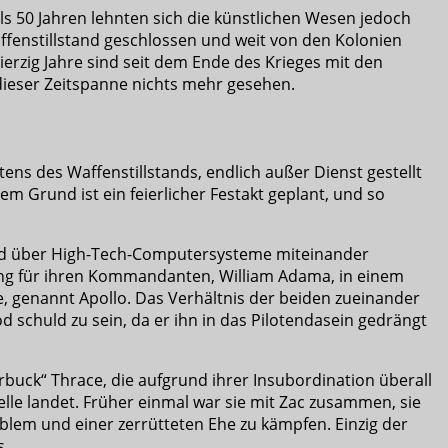
als 50 Jahren lehnten sich die künstlichen Wesen jedoch
affenstillstand geschlossen und weit von den Kolonien
ierzig Jahre sind seit dem Ende des Krieges mit den
ieser Zeitspanne nichts mehr gesehen.
etens des Waffenstillstands, endlich außer Dienst gestellt
 Grund ist ein feierlicher Festakt geplant, und so
ind über High-Tech-Computersysteme miteinander
ung für ihren Kommandanten, William Adama, in einem
e, genannt Apollo. Das Verhältnis der beiden zueinander
d schuld zu sein, da er ihn in das Pilotendasein gedrängt
buck“ Thrace, die aufgrund ihrer Insubordination überall
elle landet. Früher einmal war sie mit Zac zusammen, sie
roblem und einer zerrütteten Ehe zu kämpfen. Einzig der
s.