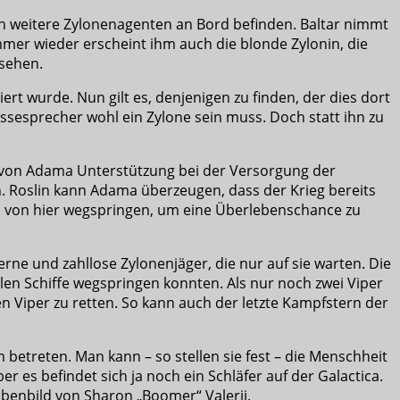
 sich weitere Zylonenagenten an Bord befinden. Baltar nimmt
mmer wieder erscheint ihm auch die blonde Zylonin, die
 sehen.
iert wurde. Nun gilt es, denjenigen zu finden, der dies dort
ressesprecher wohl ein Zylone sein muss. Doch statt ihn zu
gt von Adama Unterstützung bei der Versorgung der
n. Roslin kann Adama überzeugen, dass der Krieg bereits
h von hier wegspringen, um eine Überlebenschance zu
rne und zahllose Zylonenjäger, die nur auf sie warten. Die
vilen Schiffe wegspringen konnten. Als nur noch zwei Viper
n Viper zu retten. So kann auch der letzte Kampfstern der
betreten. Man kann – so stellen sie fest – die Menschheit
 es befindet sich ja noch ein Schläfer auf der Galactica.
n Ebenbild von Sharon „Boomer“ Valerii.