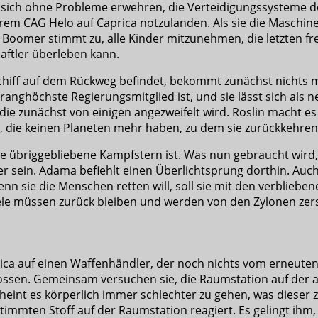
nn sich ohne Probleme erwehren, die Verteidigungssysteme 
em CAG Helo auf Caprica notzulanden. Als sie die Maschine n
 Boomer stimmt zu, alle Kinder mitzunehmen, die letzten fre
haftler überleben kann.
tschiff auf dem Rückweg befindet, bekommt zunächst nichts
s ranghöchste Regierungsmitglied ist, und sie lässt sich als
, die zunächst von einigen angezweifelt wird. Roslin macht e
en, die keinen Planeten mehr haben, zu dem sie zurückkehre
nzige übriggebliebene Kampfstern ist. Was nun gebraucht wird
r sein. Adama befiehlt einen Überlichtsprung dorthin. Auch
enn sie die Menschen retten will, soll sie mit den verbliebe
iele müssen zurück bleiben und werden von den Zylonen zers
ctica auf einen Waffenhändler, der noch nichts vom erneut
ssen. Gemeinsam versuchen sie, die Raumstation auf der a
int es körperlich immer schlechter zu gehen, was dieser z
immten Stoff auf der Raumstation reagiert. Es gelingt ihm,