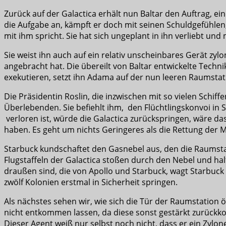
Zurück auf der Galactica erhält nun Baltar den Auftrag, ei
die Aufgabe an, kämpft er doch mit seinen Schuldgefühlen,
mit ihm spricht. Sie hat sich ungeplant in ihn verliebt u
Sie weist ihn auch auf ein relativ unscheinbares Gerät zylo
angebracht hat. Die übereilt von Baltar entwickelte Techni
exekutieren, setzt ihn Adama auf der nun leeren Raumsta
Die Präsidentin Roslin, die inzwischen mit so vielen Sch
Überlebenden. Sie befiehlt ihm, den Flüchtlingskonvoi in
verloren ist, würde die Galactica zurückspringen, wäre 
haben. Es geht um nichts Geringeres als die Rettung der 
Starbuck kundschaftet den Gasnebel aus, den die Raumstati
Flugstaffeln der Galactica stoßen durch den Nebel und halte
draußen sind, die von Apollo und Starbuck, wagt Starbuck
zwölf Kolonien erstmal in Sicherheit springen.
Als nächstes sehen wir, wie sich die Tür der Raumstation 
nicht entkommen lassen, da diese sonst gestärkt zurückkomm
Dieser Agent weiß nur selbst noch nicht, dass er ein Zylone 