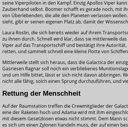
seine Viperpiloten in den Kampf. Einzig Apollos Viper ka
Zauberhand selbst. Boomer schafft es gerade noch, mit ihr
von Überlebenden, die alle den Planeten verlassen wollen.
sieht, gibt er seinen eigenen Platz ab, damit der Wissensc
Laura Roslin, die sich bereits wieder auf ihrem Transpor
zu ihnen durch. Schnell wird klar, dass sie mittlerweile da
Viper auf das Transportschiff und bestätigt ihre Autorität
retten, und sammelt schnell eine kleine Flotte von Schiff
Mittlerweile stellt sich heraus, dass die Galactica der ei
Gasriesen Ragnar soll noch ein verbliebenes Munitionslage
und um Hilfe bittet, lässt er sich nicht davon abbringen. W
nicht alle fähig, solch einen Sprung durchzuführen, und v
Rettung der Menschheit
Auf der Raumstation treffen die Crewmitglieder der Gala
eine der Raketen hoch und Adama wird mit ihm eingeschlo
mit diesem Gesetzlosen etwas nicht stimmt. Dem Mann sche
es sich um einen Zylonen handeln muss, der auf einen best