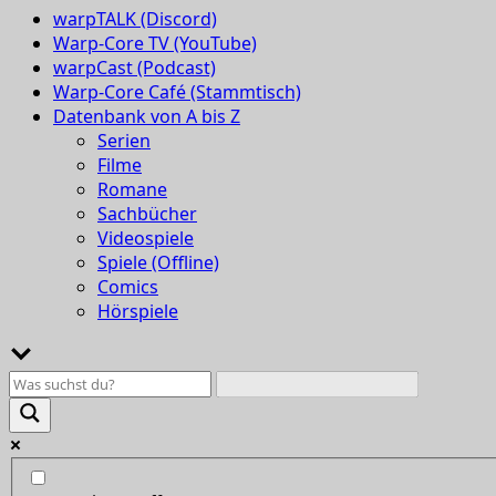
warpTALK (Discord)
Warp-Core TV (YouTube)
warpCast (Podcast)
Warp-Core Café (Stammtisch)
Datenbank von A bis Z
Serien
Filme
Romane
Sachbücher
Videospiele
Spiele (Offline)
Comics
Hörspiele