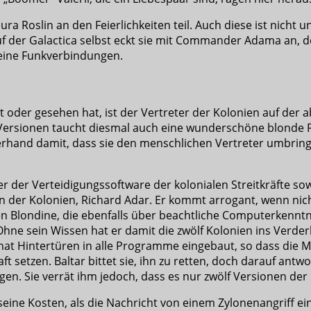
a Roslin an den Feierlichkeiten teil. Auch diese ist nicht un
uf der Galactica selbst eckt sie mit Commander Adama an, d
keine Funkverbindungen.
oder gesehen hat, ist der Vertreter der Kolonien auf der 
ersionen taucht diesmal auch eine wunderschöne blonde Fr
zerhand damit, dass sie den menschlichen Vertreter umbri
ler der Verteidigungssoftware der kolonialen Streitkräfte s
der Kolonien, Richard Adar. Er kommt arrogant, wenn nicht g
en Blondine, die ebenfalls über beachtliche Computerkenntni
 Ohne sein Wissen hat er damit die zwölf Kolonien ins Verder
hat Hintertüren in alle Programme eingebaut, so dass die M
setzen. Baltar bittet sie, ihn zu retten, doch darauf antwor
gen. Sie verrät ihm jedoch, dass es nur zwölf Versionen der
ne Kosten, als die Nachricht von einem Zylonenangriff eing