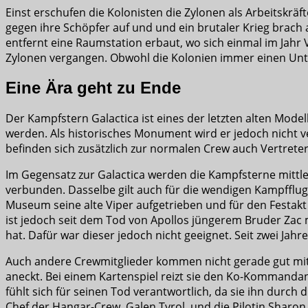
Einst erschufen die Kolonisten die Zylonen als Arbeitskräf
gegen ihre Schöpfer auf und und ein brutaler Krieg brach 
entfernt eine Raumstation erbaut, wo sich einmal im Jahr V
Zylonen vergangen. Obwohl die Kolonien immer einen Unt
Eine Ära geht zu Ende
Der Kampfstern Galactica ist eines der letzten alten Modell
werden. Als historisches Monument wird er jedoch nicht v
befinden sich zusätzlich zur normalen Crew auch Vertrete
Im Gegensatz zur Galactica werden die Kampfsterne mitt
verbunden. Dasselbe gilt auch für die wendigen Kampfflu
Museum seine alte Viper aufgetrieben und für den Festakt
ist jedoch seit dem Tod von Apollos jüngerem Bruder Zac me
hat. Dafür war dieser jedoch nicht geeignet. Seit zwei Ja
Auch andere Crewmitglieder kommen nicht gerade gut mitei
aneckt. Bei einem Kartenspiel reizt sie den Ko-Kommandant
fühlt sich für seinen Tod verantwortlich, da sie ihn durch
Chef der Hangar-Crew, Galen Tyrol, und die Pilotin Sharon 