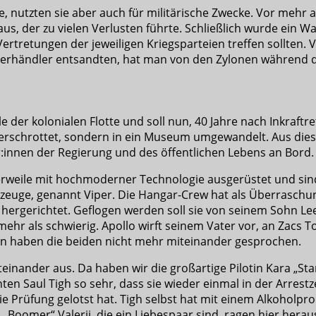
te, nutzten sie aber auch für militärische Zwecke. Vor mehr 
aus, der zu vielen Verlusten führte. Schließlich wurde ein W
ertretungen der jeweiligen Kriegsparteien treffen sollten. V
erhändler entsandten, hat man von den Zylonen während d
e der kolonialen Flotte und soll nun, 40 Jahre nach Inkraftr
erschrottet, sondern in ein Museum umgewandelt. Aus diesem
r:innen der Regierung und des öffentlichen Lebens an Bord.
lerweile mit hochmoderner Technologie ausgerüstet und s
gzeuge, genannt Viper. Die Hangar-Crew hat als Überrasch
 hergerichtet. Geflogen werden soll sie von seinem Sohn Le
hr als schwierig. Apollo wirft seinem Vater vor, an Zacs To
hren haben die beiden nicht mehr miteinander gesprochen.
nander aus. Da haben wir die großartige Pilotin Kara „Star
en Saul Tigh so sehr, dass sie wieder einmal in der Arrestz
 die Prüfung gelotst hat. Tigh selbst hat mit einem Alkoholp
„Boomer“ Valerii, die ein Liebespaar sind, ragen hier herau