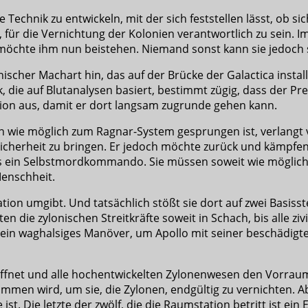
ne Technik zu entwickeln, mit der sich feststellen lässt, ob
 für die Vernichtung der Kolonien verantwortlich zu sein. I
nd möchte ihm nun beistehen. Niemand sonst kann sie jedoch
nischer Machart hin, das auf der Brücke der Galactica install
k, die auf Blutanalysen basiert, bestimmt zügig, dass der P
tion aus, damit er dort langsam zugrunde gehen kann.
iffen wie möglich zum Ragnar-System gesprungen ist, verlan
 Sicherheit zu bringen. Er jedoch möchte zurück und kämpfe
das ein Selbstmordkommando. Sie müssen soweit wie möglic
Menschheit.
on umgibt. Und tatsächlich stößt sie dort auf zwei Basisste
n die zylonischen Streitkräfte soweit in Schach, bis alle zi
 ein waghalsiges Manöver, um Apollo mit seiner beschädigte
öffnet und alle hochentwickelten Zylonenwesen den Vorraum 
en wird, um sie, die Zylonen, endgültig zu vernichten. Aber
ist. Die letzte der zwölf, die die Raumstation betritt ist ei