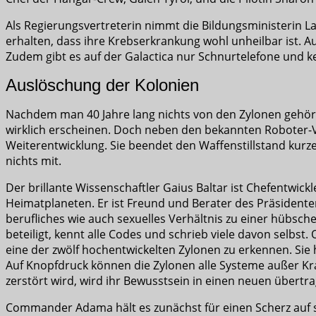
Als Regierungsvertreterin nimmt die Bildungsministerin Laur
erhalten, dass ihre Krebserkrankung wohl unheilbar ist. A
Zudem gibt es auf der Galactica nur Schnurtelefone und 
Auslöschung der Kolonien
Nachdem man 40 Jahre lang nichts von den Zylonen gehört 
wirklich erscheinen. Doch neben den bekannten Roboter-V
Weiterentwicklung. Sie beendet den Waffenstillstand kur
nichts mit.
Der brillante Wissenschaftler Gaius Baltar ist Chefentwick
Heimatplaneten. Er ist Freund und Berater des Präsidenten 
berufliches wie auch sexuelles Verhältnis zu einer hübsch
beteiligt, kennt alle Codes und schrieb viele davon selbst.
eine der zwölf hochentwickelten Zylonen zu erkennen. Sie 
Auf Knopfdruck können die Zylonen alle Systeme außer Kraft 
zerstört wird, wird ihr Bewusstsein in einen neuen übertra
Commander Adama hält es zunächst für einen Scherz auf sei