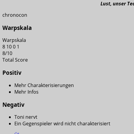
Lust, unser T
chronocon
Warpskala
Warpskala
8
10
0
1
8
/
10
Total Score
Positiv
Mehr Charakterisierungen
Mehr Infos
Negativ
Toni nervt
Ein Gegenspieler wird nicht charakterisiert