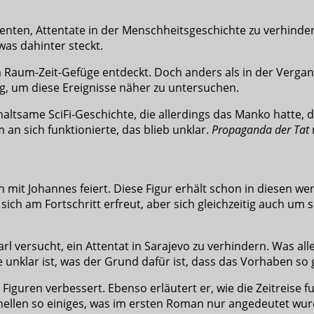
genten, Attentate in der Menschheitsgeschichte zu verhind
was dahinter steckt.
im Raum-Zeit-Gefüge entdeckt. Doch anders als in der Verg
g, um diese Ereignisse näher zu untersuchen.
altsame SciFi-Geschichte, die allerdings das Manko hatte, 
 an sich funktionierte, das blieb unklar.
Propaganda der Tat
it Johannes feiert. Diese Figur erhält schon in diesen wen
 sich am Fortschritt erfreut, aber sich gleichzeitig auch 
arl versucht, ein Attentat in Sarajevo zu verhindern. Was all
 unklar ist, was der Grund dafür ist, dass das Vorhaben so g
iguren verbessert. Ebenso erläutert er, wie die Zeitreise f
erhellen so einiges, was im ersten Roman nur angedeutet wu