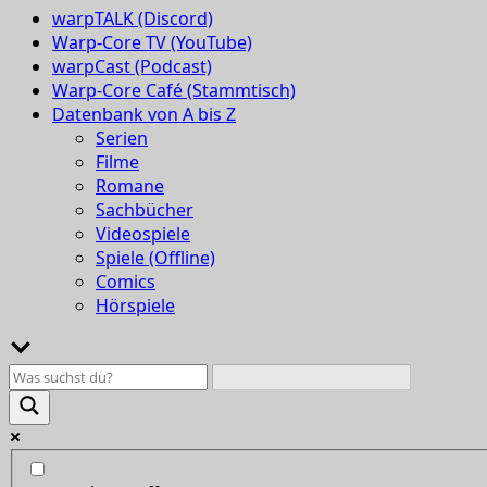
warpTALK (Discord)
Warp-Core TV (YouTube)
warpCast (Podcast)
Warp-Core Café (Stammtisch)
Datenbank von A bis Z
Serien
Filme
Romane
Sachbücher
Videospiele
Spiele (Offline)
Comics
Hörspiele