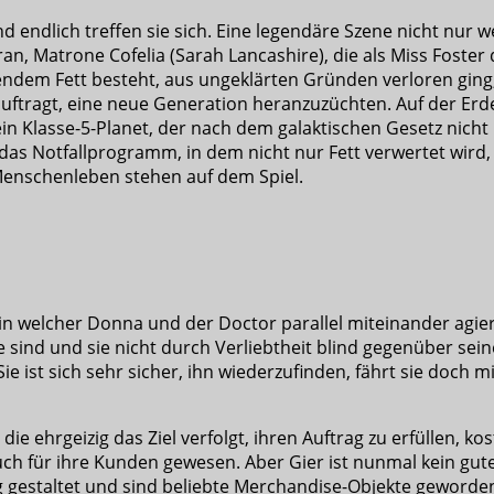
nd endlich treffen sie sich. Eine legendäre Szene nicht nu
an, Matrone Cofelia (Sarah Lancashire), die als Miss Foste
ndem Fett besteht, aus ungeklärten Gründen verloren ging, 
uftragt, eine neue Generation heranzuzüchten. Auf der Erde
in Klasse-5-Planet, der nach dem galaktischen Gesetz nicht 
 das Notfallprogramm, in dem nicht nur Fett verwertet wir
n Menschenleben stehen auf dem Spiel.
, in welcher Donna und der Doctor parallel miteinander agi
 sind und sie nicht durch Verliebtheit blind gegenüber sein
ie ist sich sehr sicher, ihn wiederzufinden, fährt sie doch 
 die ehrgeizig das Ziel verfolgt, ihren Auftrag zu erfüllen, 
uch für ihre Kunden gewesen. Aber Gier ist nunmal kein gut
ig gestaltet und sind beliebte Merchandise-Objekte geworde