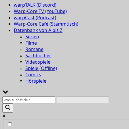
warpTALK (Discord)
Warp-Core TV (YouTube)
warpCast (Podcast)
Warp-Core Café (Stammtisch)
Datenbank von A bis Z
Serien
Filme
Romane
Sachbücher
Videospiele
Spiele (Offline)
Comics
Hörspiele