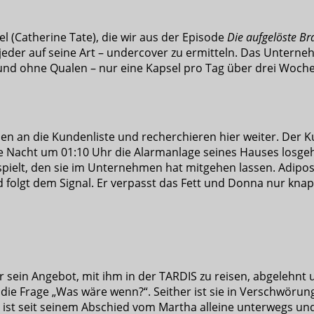
 (Catherine Tate), die wir aus der Episode
Die aufgelöste Br
 jeder auf seine Art – undercover zu ermitteln. Das Untern
und ohne Qualen – nur eine Kapsel pro Tag über drei Woche
 an die Kundenliste und recherchieren hier weiter. Der Kun
jede Nacht um 01:10 Uhr die Alarmanlage seines Hauses losg
lt, den sie im Unternehmen hat mitgehen lassen. Adipose w
folgt dem Signal. Er verpasst das Fett und Donna nur knap
ein Angebot, mit ihm in der TARDIS zu reisen, abgelehnt u
 die Frage „Was wäre wenn?“. Seither ist sie in Verschwöru
 ist seit seinem Abschied vom Martha alleine unterwegs un