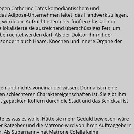
r wegen Catherine Tates komödiantischem und
r das Adipose-Unternehmen leitet, das Handwerk zu legen.
wurde die Aufzuchtleiterin der fünften Classabindi
 lokalisierte sie ausreichend überschüssiges Fett, um
befruchtet werden darf. Als der Doktor ihr mit der
d, sondern auch Haare, Knochen und innere Organe der
eren und nichts voneinander wissen. Donna ist meine
en schlechteren Charaktereigenschaften ist. Sie gibt ihm
mit gepackten Koffern durch die Stadt und das Schicksal ist
koste es was es wolle. Hätte sie mehr Geduld bewiesen, wäre
er Ratgeber und die Matrone wird von ihren Auftraggebern
n.
Als Supernanny hat Matrone Cofelia keine