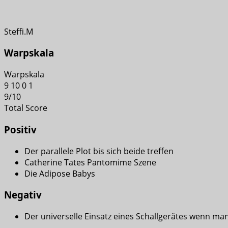
Steffi.M
Warpskala
Warpskala
9
10
0
1
9
/
10
Total Score
Positiv
Der parallele Plot bis sich beide treffen
Catherine Tates Pantomime Szene
Die Adipose Babys
Negativ
Der universelle Einsatz eines Schallgerätes wenn ma