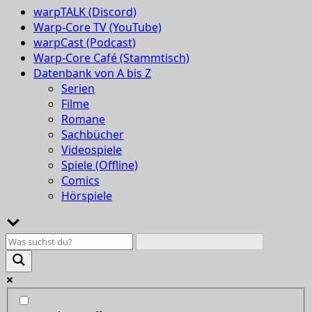
warpTALK (Discord)
Warp-Core TV (YouTube)
warpCast (Podcast)
Warp-Core Café (Stammtisch)
Datenbank von A bis Z
Serien
Filme
Romane
Sachbücher
Videospiele
Spiele (Offline)
Comics
Hörspiele