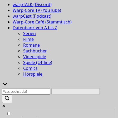
warpTALK (Discord)
Warp-Core TV (YouTube)
warpCast (Podcast)
Warp-Core Café (Stammtisch)
Datenbank von A bis Z
Serien
Filme
Romane
Sachbücher
Videospiele
Spiele (Offline)
Comics
Hörspiele