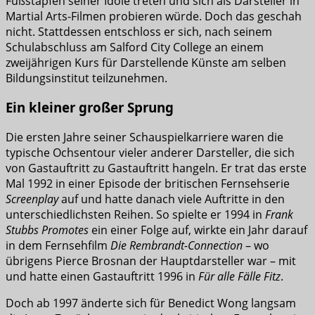
Fußstapfen seiner Idole treten und sich als Darsteller in
Martial Arts-Filmen probieren würde. Doch das geschah
nicht. Stattdessen entschloss er sich, nach seinem
Schulabschluss am Salford City College an einem
zweijährigen Kurs für Darstellende Künste am selben
Bildungsinstitut teilzunehmen.
Ein kleiner großer Sprung
Die ersten Jahre seiner Schauspielkarriere waren die
typische Ochsentour vieler anderer Darsteller, die sich
von Gastauftritt zu Gastauftritt hangeln. Er trat das erste
Mal 1992 in einer Episode der britischen Fernsehserie
Screenplay
auf und hatte danach viele Auftritte in den
unterschiedlichsten Reihen. So spielte er 1994 in
Frank
Stubbs Promotes
ein einer Folge auf, wirkte ein Jahr darauf
in dem Fernsehfilm
Die Rembrandt-Connection
– wo
übrigens Pierce Brosnan der Hauptdarsteller war – mit
und hatte einen Gastauftritt 1996 in
Für alle Fälle Fitz
.
Doch ab 1997 änderte sich für Benedict Wong langsam