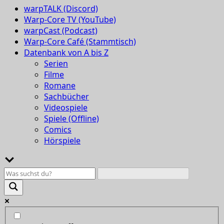
warpTALK (Discord)
Warp-Core TV (YouTube)
warpCast (Podcast)
Warp-Core Café (Stammtisch)
Datenbank von A bis Z
Serien
Filme
Romane
Sachbücher
Videospiele
Spiele (Offline)
Comics
Hörspiele