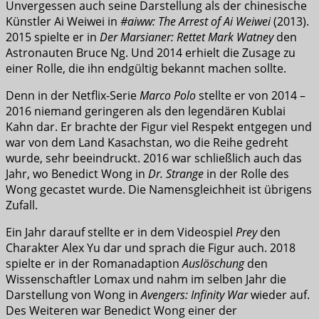
Unvergessen auch seine Darstellung als der chinesische
Künstler Ai Weiwei in
#aiww: The Arrest of Ai Weiwei
(2013).
2015 spielte er in
Der Marsianer: Rettet Mark Watney
den
Astronauten Bruce Ng. Und 2014 erhielt die Zusage zu
einer Rolle, die ihn endgültig bekannt machen sollte.
Denn in der Netflix-Serie
Marco Polo
stellte er von 2014 –
2016 niemand geringeren als den legendären Kublai
Kahn dar. Er brachte der Figur viel Respekt entgegen und
war von dem Land Kasachstan, wo die Reihe gedreht
wurde, sehr beeindruckt. 2016 war schließlich auch das
Jahr, wo Benedict Wong in
Dr. Strange
in der Rolle des
Wong gecastet wurde. Die Namensgleichheit ist übrigens
Zufall.
Ein Jahr darauf stellte er in dem Videospiel
Prey
den
Charakter Alex Yu dar und sprach die Figur auch. 2018
spielte er in der Romanadaption
Auslöschung
den
Wissenschaftler Lomax und nahm im selben Jahr die
Darstellung von Wong in
Avengers: Infinity War
wieder auf.
Des Weiteren war Benedict Wong einer der