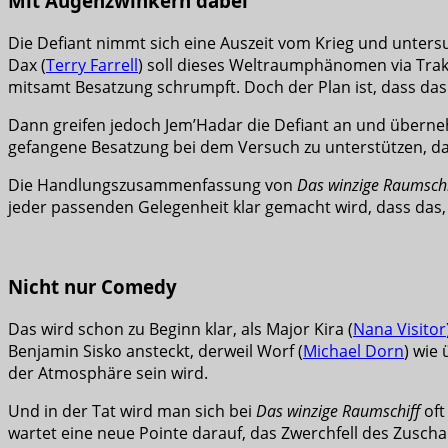
Mit Augenzwinkern dabei
Die Defiant nimmt sich eine Auszeit vom Krieg und unters
Dax (
Terry Farrell
) soll dieses Weltraumphänomen via Trakt
mitsamt Besatzung schrumpft. Doch der Plan ist, dass d
Dann greifen jedoch Jem’Hadar die Defiant an und überneh
gefangene Besatzung bei dem Versuch zu unterstützen, d
Die Handlungszusammenfassung von
Das winzige Raumschi
jeder passenden Gelegenheit klar gemacht wird, dass das,
Nicht nur Comedy
Das wird schon zu Beginn klar, als Major Kira (
Nana Visitor
Benjamin Sisko ansteckt, derweil Worf (
Michael Dorn
) wie 
der Atmosphäre sein wird.
Und in der Tat wird man sich bei
Das winzige Raumschiff
oft
wartet eine neue Pointe darauf, das Zwerchfell des Zuscha