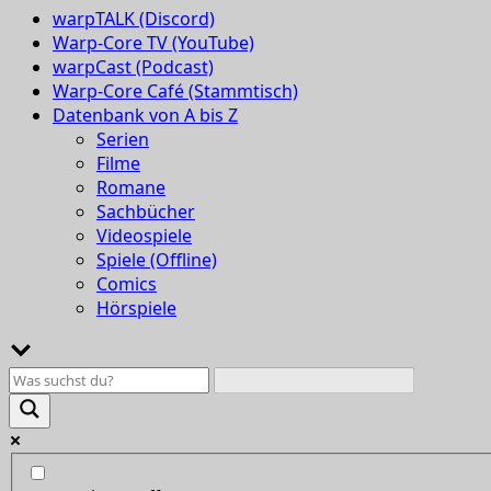
warpTALK (Discord)
Warp-Core TV (YouTube)
warpCast (Podcast)
Warp-Core Café (Stammtisch)
Datenbank von A bis Z
Serien
Filme
Romane
Sachbücher
Videospiele
Spiele (Offline)
Comics
Hörspiele