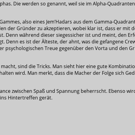
has. Die werden so genannt, weil sie im Alpha-Quadranten 
nes Gammes, also eines Jem’Hadars aus dem Gamma-Quadrante
len der Gründer zu akzeptieren, wobei klar ist, dass er mi
t. Denn während dieser siegessicher ist und meint, den Erf
igt. Denn es ist der Älteste, der ahnt, was die gefangene Cr
ner psychologischen Treue gegenüber den Vorta und den Grü
 macht, sind die Tricks. Man sieht hier eine gute Kombinat
alten wird. Man merkt, dass die Macher der Folge sich Geda
 Balance zwischen Spaß und Spannung beherrscht. Ebenso wird
ins Hintertreffen gerät.