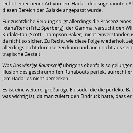
Debüt einer neuer Art von Jem’Hadar, den sogenannten Alp
diesen Bereich der Galaxie angepasst wurde.
Für zusätzliche Reibung sorgt allerdings die Präsenz ei
Ixtana’Renk (Fritz Sperberg), der Gamma, versucht den Wil
Kudak’Etan (Scott Thompson Baker), nicht einverstanden is
da nicht so sicher. Zu Recht, wie diese Folge wiederholt ze
allerdings nicht durchsetzen kann und auch nicht aus sei
tragische Gestalt.
Was
Das winzige Raumschiff
übrigens ebenfalls so gelungen
Illusion des geschrumpften Runabouts perfekt aufrecht erh
Jem’Hadar es nicht bemerken.
Es ist eine weitere, großartige Episode, die die perfekte
was wichtig ist, da man zuletzt den Eindruck hatte, dass er 