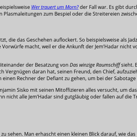
beispielsweise
Wer trauert um Morn?
der Fall war. Es gibt d
n Plasmaleitungen zum Bespiel oder die Streitereien zwisc
t, die das Geschehen auflockert. So beispielsweise als Jad
ele Vorwürfe macht, weil er die Ankunft der Jem’Hadar ni
Miteinander der Besatzung von
Das winzige Raumschiff
sieht. 
htlich Vergnügen daran hat, seinen Freund, den Chief, aufzu
in einen Rechner der Defiant zu gehen, um bei der Sabotag
Benjamin Sisko mit seinen Mitoffizieren alles versucht, um 
n nicht alle Jem’Hadar sind gutgläubig oder fallen auf die T
 zu sehen. Man erhascht einen kleinen Blick darauf, wie das