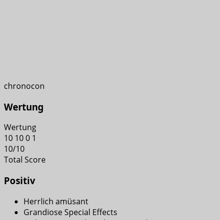
chronocon
Wertung
Wertung
10
10
0
1
10
/
10
Total Score
Positiv
Herrlich amüsant
Grandiose Special Effects