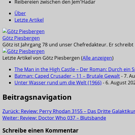
Reibereien zwischen den Jem'Hadar
Über
Letzte Artikel
Götz Piesbergen
Götz ist Jahrgang 78 und unser Chefredakteur. Er schreib
Letzte Artikel von Götz Piesbergen
(
Alle anzeigen
)
The Man in the High Castle – Der Roman: Durch ein Sp
Batman: Caped Crusader – 11 – Brutale Gewalt
- 7. A
Unter Wasser rund um die Welt (1966)
- 6. August 20
Beitragsnavigation
Zurück:
Review: Perry Rhodan 3155 – Das Dritte Galaktik
Weiter:
Review: Doctor Who 037 – Blutsbande
Schreibe einen Kommentar