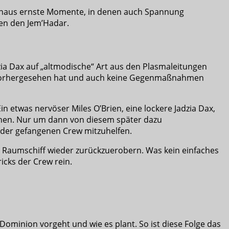
urchaus ernste Momente, in denen auch Spannung
hen den Jem’Hadar.
zia Dax auf „altmodische“ Art aus den Plasmaleitungen
cht vorhergesehen hat und auch keine Gegenmaßnahmen
Ein etwas nervöser Miles O’Brien, eine lockere Jadzia Dax,
ziehen. Nur um dann von diesem später dazu
e der gefangenen Crew mitzuhelfen.
das Raumschiff wieder zurückzuerobern. Was kein einfaches
ricks der Crew rein.
 Dominion vorgeht und wie es plant. So ist diese Folge das