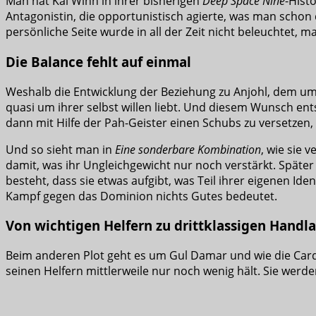
Man hat Kai Winn in ihrer bisherigen
Deep Space Nine
-Hist
Antagonistin, die opportunistisch agierte, was man schon
persönliche Seite wurde in all der Zeit nicht beleuchtet, 
Die Balance fehlt auf einmal
Weshalb die Entwicklung der Beziehung zu Anjohl, dem umo
quasi um ihrer selbst willen liebt. Und diesem Wunsch ent
dann mit Hilfe der Pah-Geister einen Schubs zu versetzen,
Und so sieht man in
Eine sonderbare Kombination
, wie sie 
damit, was ihr Ungleichgewicht nur noch verstärkt. Später s
besteht, dass sie etwas aufgibt, was Teil ihrer eigenen Ide
Kampf gegen das Dominion nichts Gutes bedeutet.
Von wichtigen Helfern zu drittklassigen Handl
Beim anderen Plot geht es um Gul Damar und wie die Card
seinen Helfern mittlerweile nur noch wenig hält. Sie we