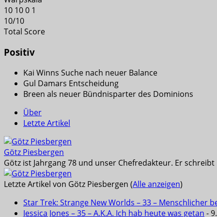
10
10
0
1
10
/
10
Total Score
Positiv
Kai Winns Suche nach neuer Balance
Gul Damars Entscheidung
Breen als neuer Bündnisparter des Dominions
Über
Letzte Artikel
Götz Piesbergen
Götz ist Jahrgang 78 und unser Chefredakteur. Er schreib
Letzte Artikel von Götz Piesbergen
(
Alle anzeigen
)
Star Trek: Strange New Worlds – 33 – Menschlicher b
Jessica Jones – 35 – A.K.A. Ich hab heute was getan
- 9