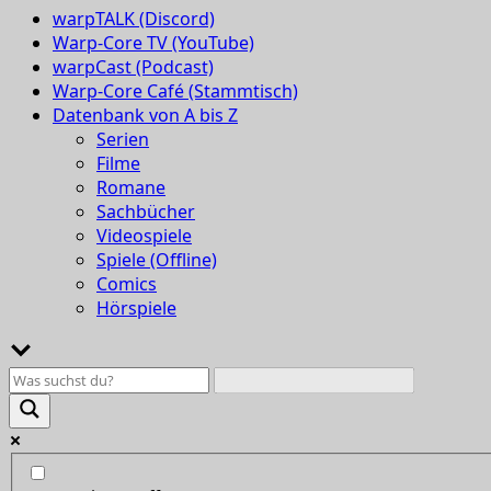
warpTALK (Discord)
Warp-Core TV (YouTube)
warpCast (Podcast)
Warp-Core Café (Stammtisch)
Datenbank von A bis Z
Serien
Filme
Romane
Sachbücher
Videospiele
Spiele (Offline)
Comics
Hörspiele