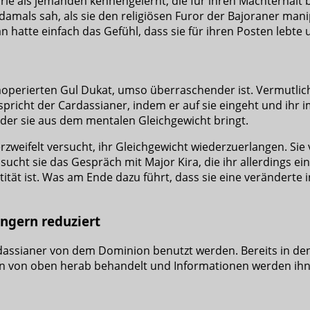
orie als jemanden kennengelernt, die für ihren Machterhalt be
 damals sah, als sie den religiösen Furor der Bajoraner man
man hatte einfach das Gefühl, dass sie für ihren Posten lebte
perierten Gul Dukat, umso überraschender ist. Vermutlich 
spricht der Cardassianer, indem er auf sie eingeht und ihr 
 der sie aus dem mentalen Gleichgewicht bringt.
verzweifelt versucht, ihr Gleichgewicht wiederzuerlangen. Si
ucht sie das Gespräch mit Major Kira, die ihr allerdings eine
ntität ist. Was am Ende dazu führt, dass sie eine veränderte
angern reduziert
assianer von dem Dominion benutzt werden. Bereits in den
rden von oben herab behandelt und Informationen werden ih