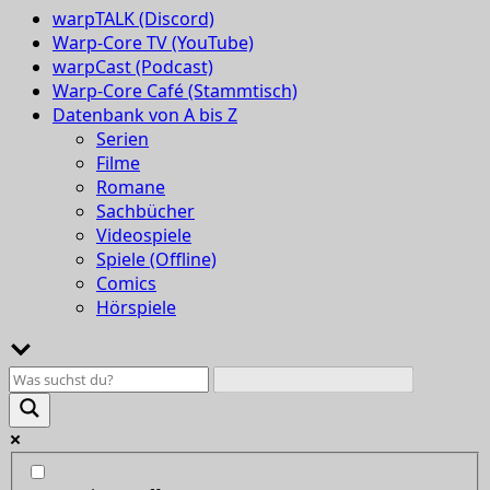
warpTALK (Discord)
Warp-Core TV (YouTube)
warpCast (Podcast)
Warp-Core Café (Stammtisch)
Datenbank von A bis Z
Serien
Filme
Romane
Sachbücher
Videospiele
Spiele (Offline)
Comics
Hörspiele