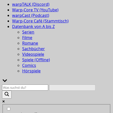
warpTALK (Discord)
Warp-Core TV (YouTube)
warpCast (Podcast)
Warp-Core Café (Stammtisch)
Datenbank von A bis Z
Serien
Filme
Romane
Sachbücher
Videospiele
Spiele (Offline)
Comics
Hörspiele